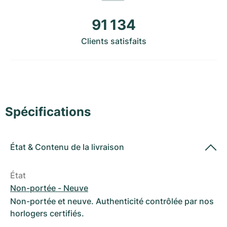
Montres pour femmes
Montres pour femmes
91 134
Clients satisfaits
Spécifications
État
&
Contenu de la livraison
État
Non-portée - Neuve
Non-portée et neuve. Authenticité contrôlée par nos
horlogers certifiés.