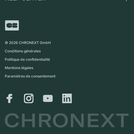
Independent Brands
Vente directe
Carrières
Italie
FAQ
Échange
Presse
Royaume-Uni
Service Center
Magazine
International
Retrait sur place
Partner
Expédition et retours
©
2026
CHRONEXT GmbH
Guide des tailles
Conditions générales
Politique de confidentialité
Mentions légales
Paramètres de consentement