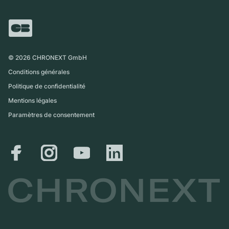
FAQ
Échange
Presse
Royaume-Uni
Service Center
Magazine
International
Retrait sur place
Partner
Expédition et retours
©
2026
CHRONEXT GmbH
Guide des tailles
Conditions générales
Politique de confidentialité
Mentions légales
Paramètres de consentement