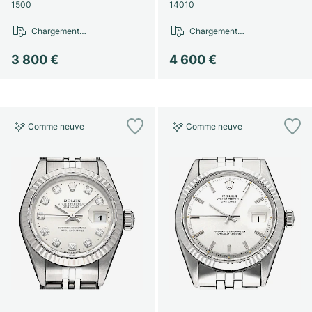
Montres pour femmes
Montres pour femmes
1500
14010
Chargement…
Chargement…
3 800 €
4 600 €
Comme neuve
Comme neuve