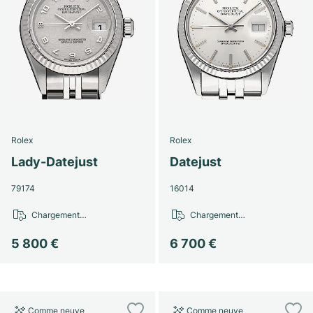
Rolex
Rolex
Lady-Datejust
Datejust
79174
16014
Chargement…
Chargement…
5 800 €
6 700 €
Comme neuve
Comme neuve