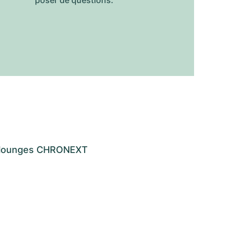
poser de questions.
os lounges CHRONEXT