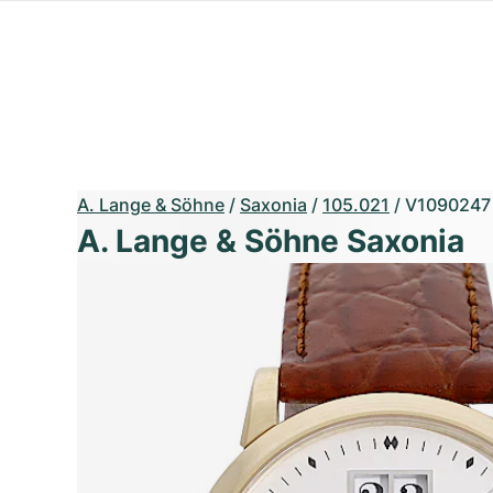
A. Lange & Söhne
/
Saxonia
/
105.021
/
V1090247
A. Lange & Söhne Saxonia