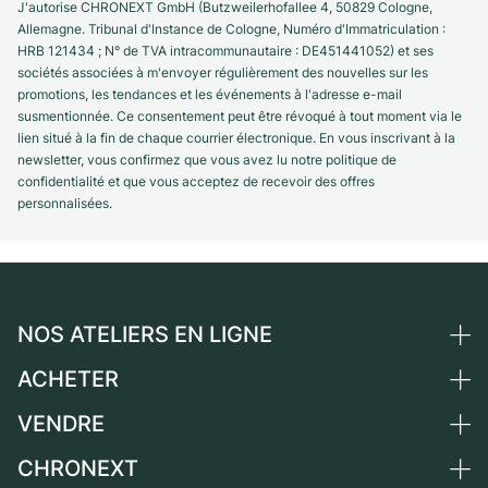
J'autorise CHRONEXT GmbH (Butzweilerhofallee 4, 50829 Cologne,
Allemagne. Tribunal d'Instance de Cologne, Numéro d'Immatriculation :
HRB 121434 ; N° de TVA intracommunautaire : DE451441052) et ses
sociétés associées à m'envoyer régulièrement des nouvelles sur les
promotions, les tendances et les événements à l'adresse e-mail
susmentionnée. Ce consentement peut être révoqué à tout moment via le
lien situé à la fin de chaque courrier électronique. En vous inscrivant à la
newsletter, vous confirmez que vous avez lu notre politique de
confidentialité et que vous acceptez de recevoir des offres
personnalisées.
NOS ATELIERS EN LIGNE
ACHETER
Allemagne
Pays-Bas
VENDRE
Toutes les montres de luxe
Autriche
Montres d'occasion
CHRONEXT
Vendre une montre
Suisse