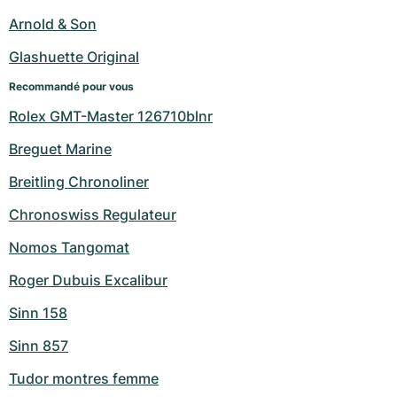
Montres pour femmes
Montres pour femmes
Arnold & Son
Glashuette Original
Recommandé pour vous
Rolex GMT-Master 126710blnr
Breguet Marine
Breitling Chronoliner
Chronoswiss Regulateur
Nomos Tangomat
Roger Dubuis Excalibur
Sinn 158
Sinn 857
Tudor montres femme