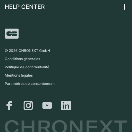
Montres vintage
Commission
HELP CENTER
Qui sommes-nous ?
France
Independent Brands
Vente directe
Carrières
Italie
FAQ
Échange
Presse
Royaume-Uni
Service Center
Magazine
International
Retrait sur place
Partner
Expédition et retours
©
2026
CHRONEXT GmbH
Guide des tailles
Conditions générales
Politique de confidentialité
Mentions légales
Paramètres de consentement