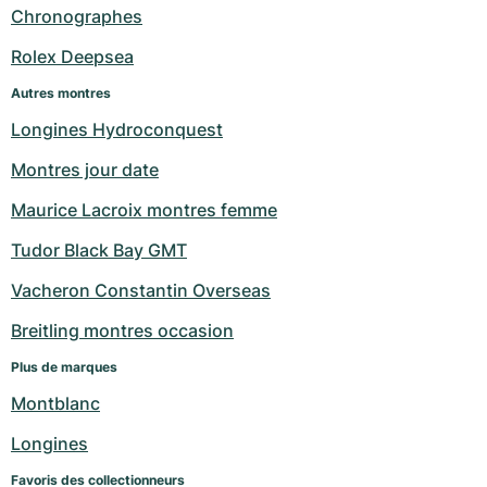
Chronographes
Milgauss
Montres pour femmes
Ronde
Professional
Formula 1
Portofino
Spirit of Big Bang
Rolex Deepsea
Oyster Perpetual
Rotonde
Bentley
Grand Carrera
Portugieser
King Power
Autres montres
Longines Hydroconquest
Yacht-Master
Crash
Transocean
Montres d'occasion
Da Vinci
Montres d'occasion
Montres jour date
Yacht-Master II
Pasha
Cockpit
Montres pour femmes
Aquatimer
Maurice Lacroix montres femme
Sea-Dweller
Tortue
Chronospace
Spitfire
Tudor Black Bay GMT
Sky-Dweller
Baignoire
Super Avenger
GST
Vacheron Constantin Overseas
Breitling montres occasion
Submariner
Ballon Blanc
Galactic
Vintage
Plus de marques
Roadster
Montbrillant
Montres d'occasion
Montblanc
Montres d'occasion
Montres d'occasion
Longines
Favoris des collectionneurs