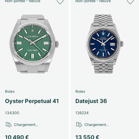
Non-portée - Neuve
Non-portée - Neuve
Rolex
Rolex
Oyster Perpetual 41
Datejust 36
134300
126234
Chargement…
Chargement…
10 490 €
13 550 €