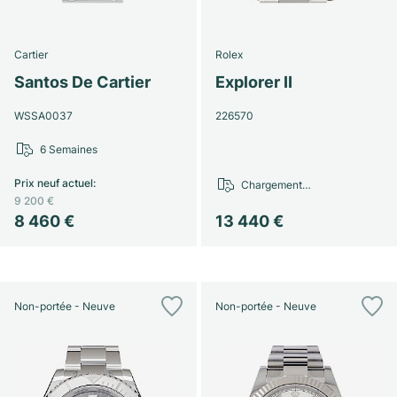
Cartier
Rolex
Santos De Cartier
Explorer II
WSSA0037
226570
6 Semaines
Prix neuf actuel
:
Chargement…
9 200 €
8 460 €
13 440 €
Non-portée - Neuve
Non-portée - Neuve