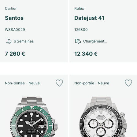
Cartier
Rolex
Santos
Datejust 41
WSSA0029
126300
6 Semaines
Chargement…
7 260 €
12 340 €
Non-portée - Neuve
Non-portée - Neuve