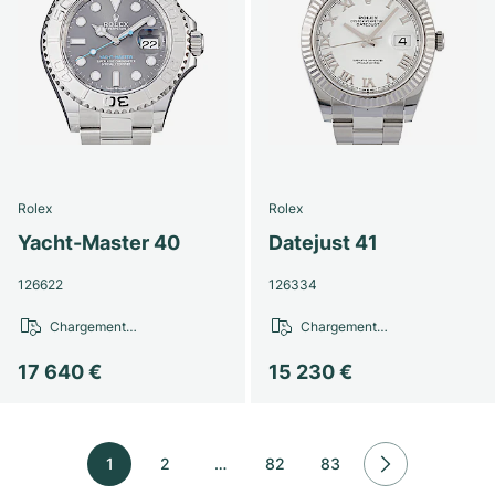
Rolex
Rolex
Yacht-Master 40
Datejust 41
126622
126334
Chargement…
Chargement…
17 640 €
15 230 €
1
2
…
82
83