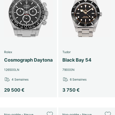
Rolex
Tudor
Cosmograph Daytona
Black Bay 54
126500LN
79000N
4 Semaines
6 Semaines
29 500 €
3 750 €
Non-portée - Neuve
Non-portée - Neuve