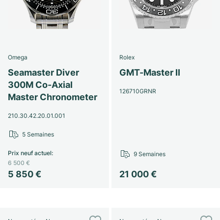
Omega
Rolex
Seamaster Diver
GMT-Master II
300M Co-Axial
126710GRNR
Master Chronometer
210.30.42.20.01.001
5 Semaines
Prix neuf actuel
:
9 Semaines
6 500 €
5 850 €
21 000 €