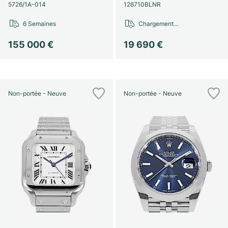
Montres pour femmes
Montres pour femmes
5726/1A-014
126710BLNR
6 Semaines
Chargement…
155 000 €
19 690 €
Non-portée - Neuve
Non-portée - Neuve