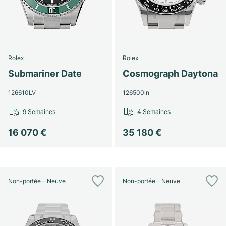
Rolex
Rolex
Submariner Date
Cosmograph Daytona
126610LV
126500ln
9 Semaines
4 Semaines
16 070 €
35 180 €
Non-portée - Neuve
Non-portée - Neuve