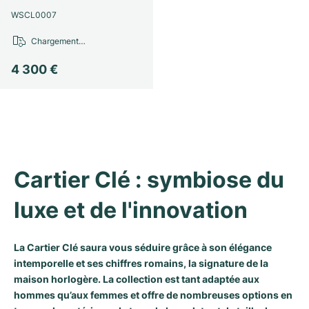
WSCL0007
Milgauss
Montres pour femmes
Ronde
Professional
Formula 1
Portofino
Spirit of Big Bang
Chargement…
Oyster Perpetual
Rotonde
Bentley
Grand Carrera
Portugieser
King Power
4 300 €
Yacht-Master
Crash
Transocean
Montres d'occasion
Da Vinci
Montres d'occasion
Yacht-Master II
Pasha
Cockpit
Montres pour femmes
Aquatimer
Sea-Dweller
Tortue
Chronospace
Spitfire
Cartier Clé : symbiose du 
Sky-Dweller
Baignoire
Super Avenger
GST
luxe et de l'innovation
Submariner
Ballon Blanc
Galactic
Vintage
Roadster
Montbrillant
Montres d'occasion
La Cartier Clé saura vous séduire grâce à son élégance
intemporelle et ses chiffres romains, la signature de la
maison horlogère. La collection est tant adaptée aux
Montres d'occasion
Montres d'occasion
hommes qu’aux femmes et offre de nombreuses options en