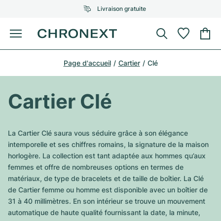
Livraison gratuite
Menu
Acheter une montre
Page d'accueil
Cartier
Clé
UNE SÉLECTION D'EXCEPTION
UNE SÉLECTION D'EXCEPTION
Rolex
Cartier
Montres d'occasion
Cartier Clé
Omega
Tiffany
Vendre une montre
Patek Philippe
Louis Vuitton
La Cartier Clé saura vous séduire grâce à son élégance
Tous les modèles Rolex
intemporelle et ses chiffres romains, la signature de la maison
Bijoux
Audemars Piguet
Gebauer & Gebauer
horlogère. La collection est tant adaptée aux hommes qu’aux
femmes et offre de nombreuses options en termes de
Modèles les plus vendus
Tous les modèles Omega
Nouveautés
Cartier
matériaux, de type de bracelets et de taille de boîtier. La Clé
Van Cleef & Arpels
de Cartier femme ou homme est disponible avec un boîtier de
Modèles les plus vendus
Tous les modèles Patek Philippe
Breitling
Sale
Air-King
31 à 40 millimètres. En son intérieur se trouve un mouvement
Bvlgari
automatique de haute qualité fournissant la date, la minute,
Modèles les plus vendus
Tous les modèles Audemars Piguet