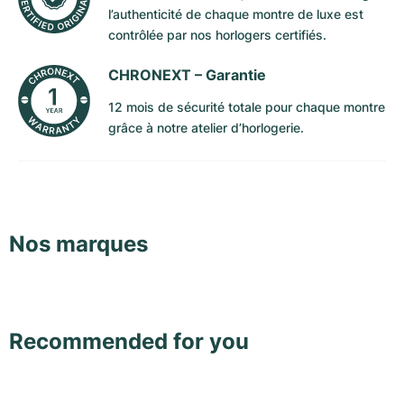
l’authenticité de chaque montre de luxe est
Milgauss
Montres pour femmes
Ronde
Professional
Formula 1
Portofino
Spirit of Big Bang
contrôlée par nos horlogers certifiés.
Oyster Perpetual
Rotonde
Bentley
Grand Carrera
Portugieser
King Power
CHRONEXT –
Garantie
12 mois de sécurité totale pour chaque montre
Yacht-Master
Crash
Transocean
Montres d'occasion
Da Vinci
Montres d'occasion
grâce à notre atelier d’horlogerie.
Yacht-Master II
Pasha
Cockpit
Montres pour femmes
Aquatimer
Sea-Dweller
Tortue
Chronospace
Spitfire
Sky-Dweller
Baignoire
Super Avenger
GST
Nos marques
Submariner
Ballon Blanc
Galactic
Vintage
Roadster
Montbrillant
Montres d'occasion
Recommended for you
Montres d'occasion
Montres d'occasion