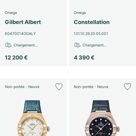
Montres pour femmes
Montres pour femmes
Omega
Omega
Gilbert Albert
Constellation
EG470014OGALY
131.10.29.20.05.001
Chargement…
Chargement…
12 200 €
4 390 €
Non-portée - Neuve
Non-portée - Neuve