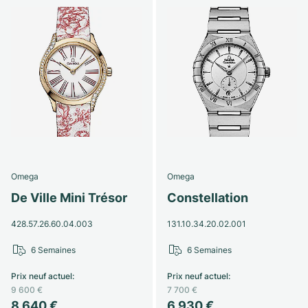
Omega
Omega
De Ville Mini Trésor
Constellation
428.57.26.60.04.003
131.10.34.20.02.001
6 Semaines
6 Semaines
Prix neuf actuel
:
Prix neuf actuel
:
9 600 €
7 700 €
8 640 €
6 930 €