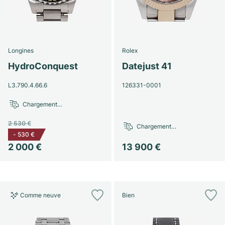
Longines
Rolex
HydroConquest
Datejust 41
L3.790.4.66.6
126331-0001
Chargement…
2 530 €
Chargement…
-
530 €
2 000 €
13 900 €
Comme neuve
Bien