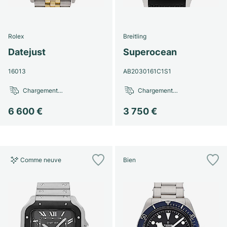
Rolex
Breitling
Datejust
Superocean
16013
AB2030161C1S1
Chargement…
Chargement…
6 600 €
3 750 €
Comme neuve
Bien