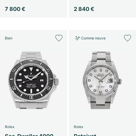
Montres pour femmes
Montres pour femmes
7 800 €
2 840 €
Bien
Comme neuve
Rolex
Rolex