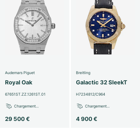
Audemars Piguet
Breitling
Royal Oak
Galactic 32 SleekT
67651ST.ZZ.1261ST.01
H7234812/C964
Chargement…
Chargement…
29 500 €
4 900 €