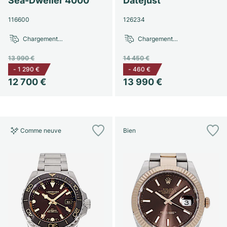
Sea-Dweller 4000
Datejust
116600
126234
Chargement…
Chargement…
13 990 €
14 450 €
-
1 290 €
-
460 €
12 700 €
13 990 €
Comme neuve
Bien