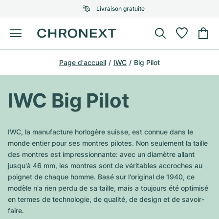
Livraison gratuite
Menu
Acheter une montre
Page d'accueil
IWC
Big Pilot
UNE SÉLECTION D'EXCEPTION
UNE SÉLECTION D'EXCEPTION
Rolex
Cartier
Montres d'occasion
IWC Big Pilot
Omega
Tiffany
Vendre une montre
Patek Philippe
Louis Vuitton
IWC, la manufacture horlogère suisse, est connue dans le
Tous les modèles Rolex
monde entier pour ses montres pilotes. Non seulement la taille
Bijoux
Audemars Piguet
Gebauer & Gebauer
des montres est impressionnante: avec un diamètre allant
jusqu'à 46 mm, les montres sont de véritables accroches au
Modèles les plus vendus
Tous les modèles Omega
Nouveautés
Cartier
poignet de chaque homme. Basé sur l'original de 1940, ce
Van Cleef & Arpels
modèle n'a rien perdu de sa taille, mais a toujours été optimisé
Modèles les plus vendus
Tous les modèles Patek Philippe
Breitling
Sale
Air-King
en termes de technologie, de qualité, de design et de savoir-
Bvlgari
faire.
Modèles les plus vendus
Tous les modèles Audemars Piguet