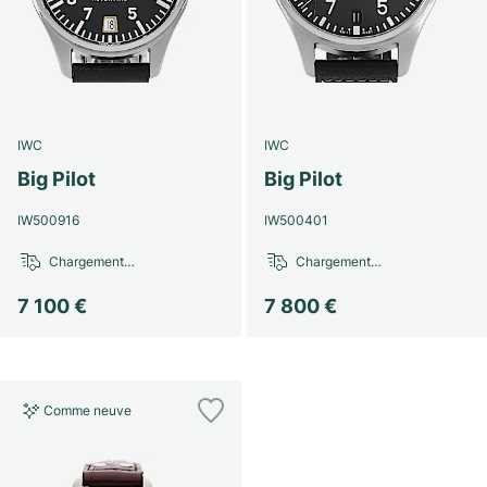
Montres pour femmes
Montres pour femmes
IWC
IWC
Big Pilot
Big Pilot
IW500916
IW500401
Chargement…
Chargement…
7 100 €
7 800 €
Comme neuve