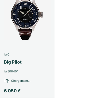
IWC
Big Pilot
IW500401
Chargement…
6 050 €