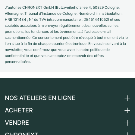
J'autorise CHRONEXT GmbH (Butzweilerhofallee 4, 50829 Cologne,
Allemagne. Tribunal d'Instance de Cologne, Numéro d'Immatriculation :
HRB 121434 ; N° de TVA intracommunautaire : DE451441052) et ses
sociétés associées à m'envoyer régulièrement des nouvelles sur les
promotions, les tendances et les événements à l'adresse e-mail
susmentionnée. Ce consentement peut être révoqué à tout moment via le
lien situé à la fin de chaque courrier électronique. En vous inscrivant à la
newsletter, vous confirmez que vous avez lu notre politique de
confidentialité et que vous acceptez de recevoir des offres
personnalisées.
NOS ATELIERS EN LIGNE
ACHETER
Allemagne
Pays-Bas
VENDRE
Toutes les montres de luxe
Autriche
Montres d'occasion
CHRONEXT
Vendre une montre