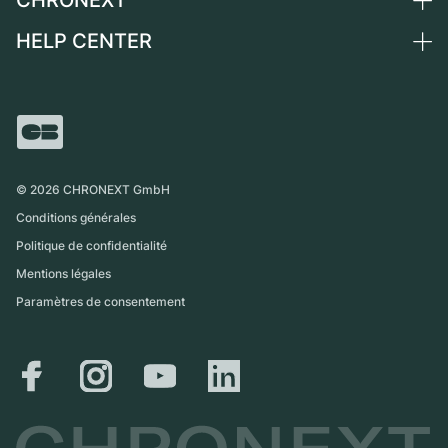
Suisse
Montres vintage
Commission
HELP CENTER
Qui sommes-nous ?
France
Independent Brands
Vente directe
Carrières
Italie
FAQ
Échange
Presse
Royaume-Uni
Service Center
Magazine
International
Retrait sur place
Partner
Expédition et retours
©
2026
CHRONEXT GmbH
Guide des tailles
Conditions générales
Politique de confidentialité
Mentions légales
Paramètres de consentement