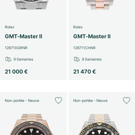
Montres pour femmes
Montres pour femmes
Rolex
Rolex
GMT-Master II
GMT-Master II
126710GRNR
126711CHNR
9 Semaines
9 Semaines
21 000 €
21 470 €
Non-portée - Neuve
Non-portée - Neuve