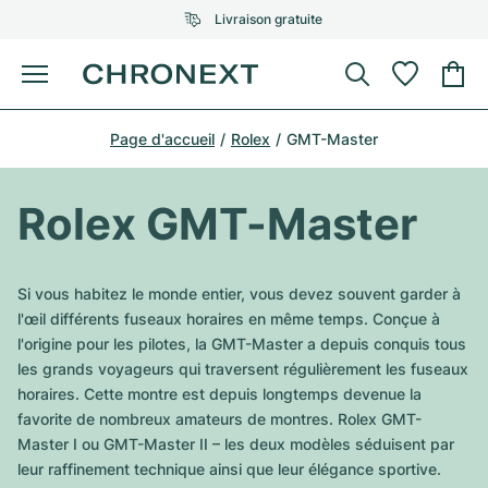
Livraison gratuite
Menu
Acheter une montre
Page d'accueil
Rolex
GMT-Master
UNE SÉLECTION D'EXCEPTION
UNE SÉLECTION D'EXCEPTION
Rolex
Cartier
Montres d'occasion
Rolex GMT-Master
Omega
Tiffany
Vendre une montre
Patek Philippe
Louis Vuitton
Si vous habitez le monde entier, vous devez souvent garder à
Tous les modèles Rolex
l'œil différents fuseaux horaires en même temps. Conçue à
Bijoux
Audemars Piguet
Gebauer & Gebauer
l'origine pour les pilotes, la GMT-Master a depuis conquis tous
les grands voyageurs qui traversent régulièrement les fuseaux
Modèles les plus vendus
Tous les modèles Omega
Nouveautés
Cartier
horaires. Cette montre est depuis longtemps devenue la
Van Cleef & Arpels
favorite de nombreux amateurs de montres. Rolex GMT-
Modèles les plus vendus
Tous les modèles Patek Philippe
Breitling
Sale
Air-King
Master I ou GMT-Master II – les deux modèles séduisent par
Bvlgari
leur raffinement technique ainsi que leur élégance sportive.
Modèles les plus vendus
Tous les modèles Audemars Piguet