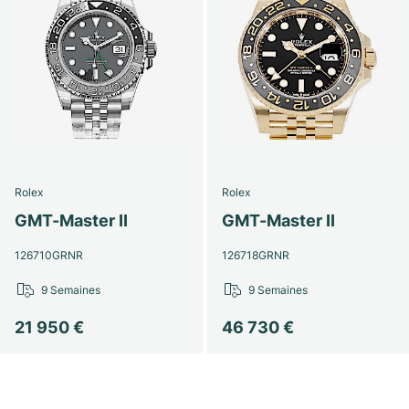
Rolex
Rolex
GMT-Master II
GMT-Master II
126710GRNR
126718GRNR
9 Semaines
9 Semaines
21 950 €
46 730 €