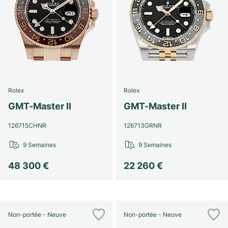
Rolex
Rolex
GMT-Master II
GMT-Master II
126715CHNR
126713GRNR
9 Semaines
9 Semaines
48 300 €
22 260 €
Non-portée - Neuve
Non-portée - Neuve