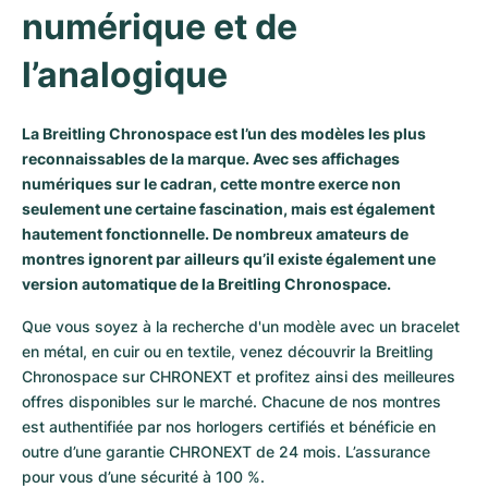
numérique et de 
Milgauss
Montres pour femmes
Ronde
Professional
Formula 1
Portofino
Spirit of Big Bang
l’analogique
Oyster Perpetual
Rotonde
Bentley
Grand Carrera
Portugieser
King Power
Yacht-Master
Crash
Transocean
Montres d'occasion
Da Vinci
Montres d'occasion
La Breitling Chronospace est l’un des modèles les plus
reconnaissables de la marque. Avec ses affichages
numériques sur le cadran, cette montre exerce non
Yacht-Master II
Pasha
Cockpit
Montres pour femmes
Aquatimer
seulement une certaine fascination, mais est également
hautement fonctionnelle. De nombreux amateurs de
Sea-Dweller
Tortue
Chronospace
Spitfire
montres ignorent par ailleurs qu’il existe également une
version automatique de la Breitling Chronospace.
Sky-Dweller
Baignoire
Super Avenger
GST
Que vous soyez à la recherche d'un modèle avec un bracelet 
Submariner
Ballon Blanc
Galactic
Vintage
en métal, en cuir ou en textile, venez découvrir la Breitling 
Chronospace sur CHRONEXT et profitez ainsi des meilleures 
Roadster
Montbrillant
Montres d'occasion
offres disponibles sur le marché. Chacune de nos montres 
est authentifiée par nos horlogers certifiés et bénéficie en 
Montres d'occasion
Montres d'occasion
outre d’une garantie CHRONEXT de 24 mois. L’assurance 
pour vous d’une sécurité à 100 %.