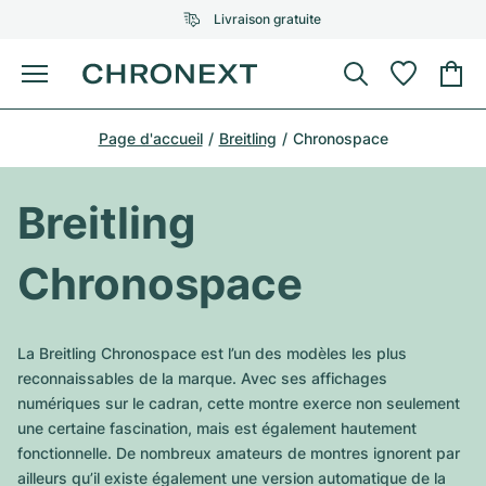
Livraison gratuite
Menu
Acheter une montre
Page d'accueil
Breitling
Chronospace
UNE SÉLECTION D'EXCEPTION
UNE SÉLECTION D'EXCEPTION
Rolex
Cartier
Montres d'occasion
Breitling
Omega
Tiffany
Vendre une montre
Chronospace
Patek Philippe
Louis Vuitton
Tous les modèles Rolex
Bijoux
Audemars Piguet
Gebauer & Gebauer
La Breitling Chronospace est l’un des modèles les plus
Modèles les plus vendus
Tous les modèles Omega
reconnaissables de la marque. Avec ses affichages
Nouveautés
Cartier
numériques sur le cadran, cette montre exerce non seulement
Van Cleef & Arpels
Modèles les plus vendus
Tous les modèles Patek Philippe
une certaine fascination, mais est également hautement
Breitling
Sale
Air-King
fonctionnelle. De nombreux amateurs de montres ignorent par
Bvlgari
Modèles les plus vendus
Tous les modèles Audemars Piguet
ailleurs qu’il existe également une version automatique de la