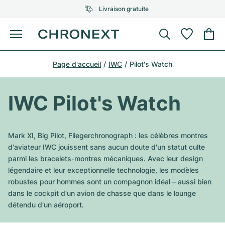
Livraison gratuite
Menu
Acheter une montre
Page d'accueil
IWC
Pilot's Watch
UNE SÉLECTION D'EXCEPTION
UNE SÉLECTION D'EXCEPTION
Rolex
Cartier
Montres d'occasion
IWC Pilot's Watch
Omega
Tiffany
Vendre une montre
Patek Philippe
Louis Vuitton
Mark XI, Big Pilot, Fliegerchronograph : les célèbres montres
Tous les modèles Rolex
d'aviateur IWC jouissent sans aucun doute d'un statut culte
Bijoux
Audemars Piguet
Gebauer & Gebauer
parmi les bracelets-montres mécaniques. Avec leur design
légendaire et leur exceptionnelle technologie, les modèles
Modèles les plus vendus
Tous les modèles Omega
Nouveautés
Cartier
robustes pour hommes sont un compagnon idéal – aussi bien
Van Cleef & Arpels
dans le cockpit d'un avion de chasse que dans le lounge
Modèles les plus vendus
Tous les modèles Patek Philippe
Breitling
Sale
Air-King
détendu d'un aéroport.
Bvlgari
Modèles les plus vendus
Tous les modèles Audemars Piguet