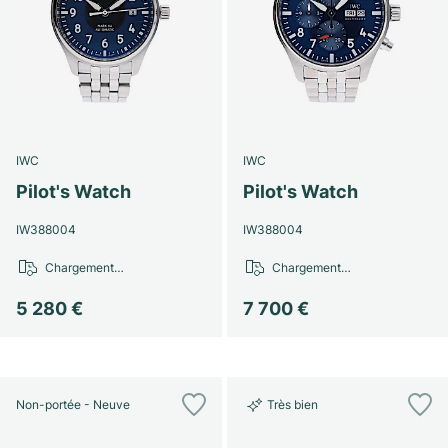
Montres pour femmes
Montres pour femmes
IWC
IWC
Pilot's Watch
Pilot's Watch
IW388004
IW388004
Chargement…
Chargement…
5 280 €
7 700 €
Non-portée - Neuve
Très bien