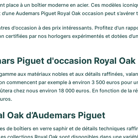
nt place à un boîtier moderne en acier. Ces modèles iconiq
t d’une Audemars Piguet Royal Oak occasion peut s’avérer t
 d'occasion à des prix intéressants. Profitez d'un rappor
ion certifiées par nos horlogers expérimentés et dotées d
rs Piguet d'occasion Royal Oak
mme aux matériaux nobles et aux détails raffinées, valant
on commencent par exemple à environ 3 500 euros pour u
era chez nous environ 18 000 euros. En fonction de la réf
euros.
yal Oak d’Audemars Piguet
 de boîtiers en verre saphir et de détails techniques raf
 collections Royal Oak sont disponibles dans une variété d