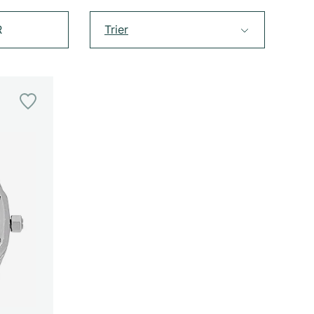
R
Trier