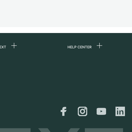
EXT
HELP CENTER
ommes-nous ?
FAQ
ères
Service Center
e
Retrait sur place
ine
Expédition et retours
er
Guide des tailles