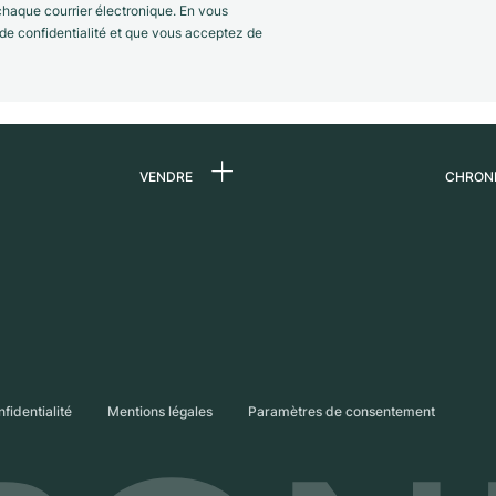
 chaque courrier électronique. En vous
 de confidentialité et que vous acceptez de
VENDRE
CHRON
 de
Vendre une montre
Qui s
Commission
Carri
n
Vente directe
Press
Échange
Magaz
s
Partn
nfidentialité
Mentions légales
Paramètres de consentement