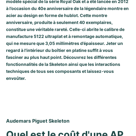
modèle spécial de la série Royal Oak et a été lancée en 2012
à l’occasion du 40e anniversaire de la légendaire montre en
Milgauss
Montres pour femmes
Ronde
Professional
Formula 1
Portofino
Spirit of Big Bang
acier au design en forme de hublot. Cette montre
anniversaire, produite à seulement 40 exemplaires,
Oyster Perpetual
Rotonde
Bentley
Grand Carrera
Portugieser
King Power
constitue une véritable rareté. Celle-ci abrite le calibre de
manufacture 5122 ultraplat et à remontage automatique,
Yacht-Master
Crash
Transocean
Montres d'occasion
Da Vinci
Montres d'occasion
qui ne mesure que 3,05 millimètres d’épaisseur. Jeter un
regard à l'intérieur du boîtier en platine suffit à vous
Yacht-Master II
Pasha
Cockpit
Montres pour femmes
Aquatimer
fasciner au plus haut point. Découvrez les différentes
fonctionnalités de la Skeleton ainsi que les interactions
Sea-Dweller
Tortue
Chronospace
Spitfire
techniques de tous ses composants et laissez-vous
envoûter.
Sky-Dweller
Baignoire
Super Avenger
GST
Submariner
Ballon Blanc
Galactic
Vintage
Roadster
Montbrillant
Montres d'occasion
Audemars Piguet Skeleton
Montres d'occasion
Montres d'occasion
Quel est le coût d'une AP 