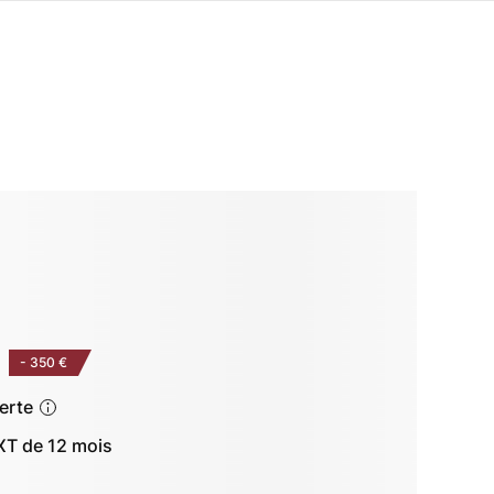
-
350 €
ferte
T de 12 mois