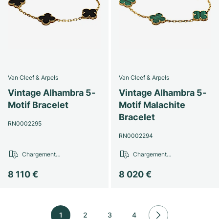
Van Cleef & Arpels
Van Cleef & Arpels
Vintage Alhambra 5-
Vintage Alhambra 5-
Motif Bracelet
Motif Malachite
Bracelet
RN0002295
RN0002294
Chargement…
Chargement…
8 110 €
8 020 €
1
2
3
4