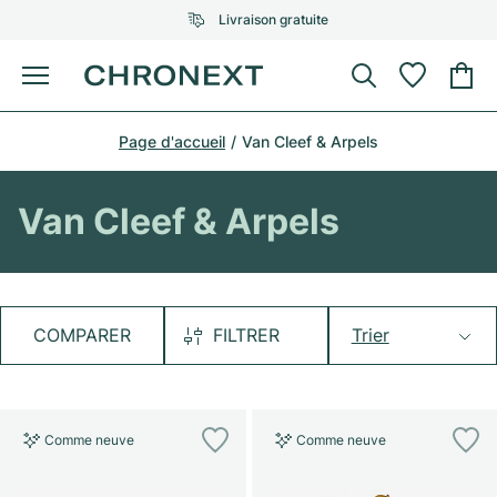
Livraison gratuite
Menu
Acheter une montre
Page d'accueil
Van Cleef & Arpels
UNE SÉLECTION D'EXCEPTION
UNE SÉLECTION D'EXCEPTION
Rolex
Cartier
Montres d'occasion
Van Cleef & Arpels
Omega
Tiffany
Vendre une montre
Patek Philippe
Louis Vuitton
Tous les modèles Rolex
Bijoux
COMPARER
FILTRER
Trier
Audemars Piguet
Gebauer & Gebauer
Modèles les plus vendus
Tous les modèles Omega
Nouveautés
Cartier
Van Cleef & Arpels
Modèles les plus vendus
Tous les modèles Patek Philippe
Comme neuve
Comme neuve
Breitling
Sale
Air-King
Bvlgari
Modèles les plus vendus
Tous les modèles Audemars Piguet