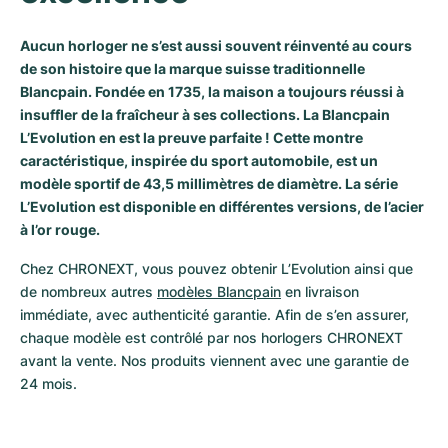
Milgauss
Montres pour femmes
Ronde
Professional
Formula 1
Portofino
Spirit of Big Bang
Aucun horloger ne s’est aussi souvent réinventé au cours
de son histoire que la marque suisse traditionnelle
Oyster Perpetual
Rotonde
Bentley
Grand Carrera
Portugieser
King Power
Blancpain. Fondée en 1735, la maison a toujours réussi à
insuffler de la fraîcheur à ses collections. La Blancpain
Yacht-Master
Crash
Transocean
Montres d'occasion
Da Vinci
Montres d'occasion
L’Evolution en est la preuve parfaite ! Cette montre
caractéristique, inspirée du sport automobile, est un
Yacht-Master II
Pasha
Cockpit
Montres pour femmes
Aquatimer
modèle sportif de 43,5 millimètres de diamètre. La série
L’Evolution est disponible en différentes versions, de l’acier
Sea-Dweller
Tortue
Chronospace
Spitfire
à l’or rouge.
Sky-Dweller
Baignoire
Super Avenger
GST
Chez CHRONEXT, vous pouvez obtenir L’Evolution ainsi que 
de nombreux autres 
modèles Blancpain
 en livraison 
Submariner
Ballon Blanc
Galactic
Vintage
immédiate, avec authenticité garantie. Afin de s’en assurer, 
chaque modèle est contrôlé par nos horlogers CHRONEXT 
Roadster
Montbrillant
Montres d'occasion
avant la vente. Nos produits viennent avec une garantie de 
24 mois.
Montres d'occasion
Montres d'occasion