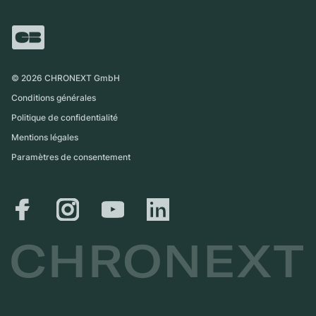
FAQ
Échange
Presse
Royaume-Uni
Service Center
Magazine
International
Retrait sur place
Partner
Expédition et retours
©
2026
CHRONEXT GmbH
Guide des tailles
Conditions générales
Politique de confidentialité
Mentions légales
Paramètres de consentement