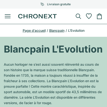
Livraison gratuite
Menu
Acheter une montre
Page d'accueil
Blancpain
L'Evolution
UNE SÉLECTION D'EXCEPTION
UNE SÉLECTION D'EXCEPTION
Rolex
Cartier
Montres d'occasion
Blancpain L'Evolution
Omega
Tiffany
Vendre une montre
Patek Philippe
Louis Vuitton
Aucun horloger ne s’est aussi souvent réinventé au cours de
Tous les modèles Rolex
son histoire que la marque suisse traditionnelle Blancpain.
Bijoux
Audemars Piguet
Gebauer & Gebauer
Fondée en 1735, la maison a toujours réussi à insuffler de la
fraîcheur à ses collections. La Blancpain L’Evolution en est la
Modèles les plus vendus
Tous les modèles Omega
Nouveautés
Cartier
preuve parfaite ! Cette montre caractéristique, inspirée du
Van Cleef & Arpels
sport automobile, est un modèle sportif de 43,5 millimètres de
Modèles les plus vendus
Tous les modèles Patek Philippe
Breitling
Sale
Air-King
diamètre. La série L’Evolution est disponible en différentes
Bvlgari
versions, de l’acier à l’or rouge.
Modèles les plus vendus
Tous les modèles Audemars Piguet