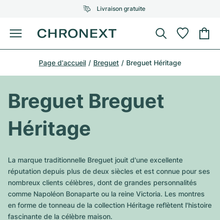
Livraison gratuite
Menu
Acheter une montre
Page d'accueil
Breguet
Breguet Héritage
UNE SÉLECTION D'EXCEPTION
UNE SÉLECTION D'EXCEPTION
Rolex
Cartier
Montres d'occasion
Breguet Breguet
Omega
Tiffany
Vendre une montre
Héritage
Patek Philippe
Louis Vuitton
Tous les modèles Rolex
Bijoux
Audemars Piguet
Gebauer & Gebauer
La marque traditionnelle Breguet jouit d'une excellente
Modèles les plus vendus
Tous les modèles Omega
réputation depuis plus de deux siècles et est connue pour ses
Nouveautés
Cartier
nombreux clients célèbres, dont de grandes personnalités
Van Cleef & Arpels
Modèles les plus vendus
Tous les modèles Patek Philippe
comme Napoléon Bonaparte ou la reine Victoria. Les montres
Breitling
Sale
Air-King
en forme de tonneau de la collection Héritage reflètent l'histoire
Bvlgari
Modèles les plus vendus
Tous les modèles Audemars Piguet
fascinante de la célèbre maison.