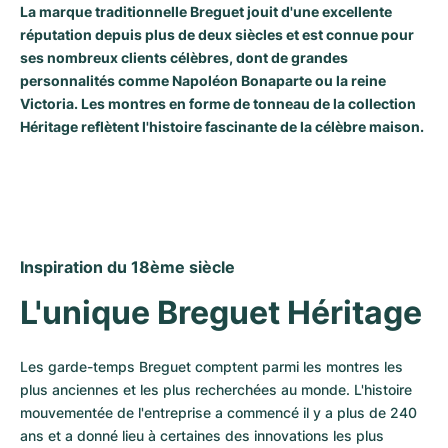
La marque traditionnelle Breguet jouit d'une excellente
Milgauss
Montres pour femmes
Ronde
Professional
Formula 1
Portofino
Spirit of Big Bang
réputation depuis plus de deux siècles et est connue pour
ses nombreux clients célèbres, dont de grandes
Oyster Perpetual
Rotonde
Bentley
Grand Carrera
Portugieser
King Power
personnalités comme Napoléon Bonaparte ou la reine
Victoria. Les montres en forme de tonneau de la collection
Yacht-Master
Crash
Transocean
Montres d'occasion
Da Vinci
Montres d'occasion
Héritage reflètent l'histoire fascinante de la célèbre maison.
Yacht-Master II
Pasha
Cockpit
Montres pour femmes
Aquatimer
Sea-Dweller
Tortue
Chronospace
Spitfire
Sky-Dweller
Baignoire
Super Avenger
GST
Inspiration du 18ème siècle
L'unique Breguet Héritage
Submariner
Ballon Blanc
Galactic
Vintage
Roadster
Montbrillant
Montres d'occasion
Les garde-temps Breguet comptent parmi les montres les 
plus anciennes et les plus recherchées au monde. L'histoire 
Montres d'occasion
Montres d'occasion
mouvementée de l'entreprise a commencé il y a plus de 240 
ans et a donné lieu à certaines des innovations les plus 