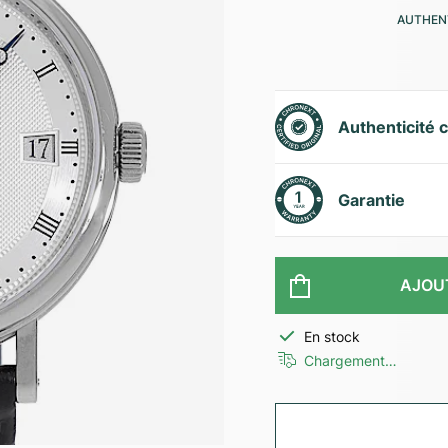
AUTHENT
Authenticité c
Garantie
AJOU
En stock
Chargement…