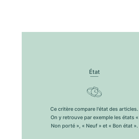
État
Ce critère compare l'état des articles.
On y retrouve par exemple les états «
Non porté », « Neuf » et « Bon état ».