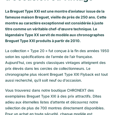
Milgauss
Montres pour femmes
Ronde
Professional
Formula 1
Portofino
Spirit of Big Bang
La Breguet Type XXI est une montre d’aviateur issue de la
fameuse maison Breguet, vieille de près de 250 ans. Cette
Oyster Perpetual
Rotonde
Bentley
Grand Carrera
Portugieser
King Power
montre au caractère exceptionnel est considérée à juste
titre comme un véritable chef-d'œuvre technique. Le
Yacht-Master
Crash
Transocean
Montres d'occasion
Da Vinci
Montres d'occasion
légendaire Type XX servit de modèle aux chronographes
Breguet Type XXI produits à partir de 2010.
Yacht-Master II
Pasha
Cockpit
Montres pour femmes
Aquatimer
La collection « Type 20 » fut conçue à la fin des années 1950 
Sea-Dweller
Tortue
Chronospace
Spitfire
selon les spécifications de l'armée de l'air française. 
Aujourd'hui, ces grands classiques vintages atteignent des 
Sky-Dweller
Baignoire
Super Avenger
GST
prix élevés dans les cercles de collectionneurs. Le 
chronographe plus récent Breguet Type XXI Flyback est tout 
Submariner
Ballon Blanc
Galactic
Vintage
aussi recherché, qu’il soit neuf ou d'occasion.
Vous trouverez dans notre boutique CHRONEXT des 
Roadster
Montbrillant
Montres d'occasion
exemplaires Breguet Type XXI à des prix attractifs. Dites 
adieu aux éternelles listes d’attente et découvrez notre 
Montres d'occasion
Montres d'occasion
sélection de plus de 700 montres directement disponibles. 
Pour un achat en toute sécurité, chaque modèle est 