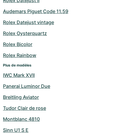
Rolex Datejust II
Audemars Piguet Code 11.59
Rolex Datejust vintage
Rolex Oysterquartz
Rolex Bicolor
Rolex Rainbow
Plus de modèles
IWC Mark XVII
Panerai Luminor Due
Breitling Aviator
Tudor Clair de rose
Montblanc 4810
Sinn U1 S E