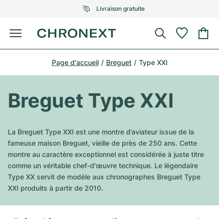
Livraison gratuite
Menu
Acheter une montre
Page d'accueil
Breguet
Type XXI
UNE SÉLECTION D'EXCEPTION
UNE SÉLECTION D'EXCEPTION
Rolex
Cartier
Montres d'occasion
Breguet Type XXI
Omega
Tiffany
Vendre une montre
Patek Philippe
Louis Vuitton
La Breguet Type XXI est une montre d’aviateur issue de la
Tous les modèles Rolex
fameuse maison Breguet, vieille de près de 250 ans. Cette
Bijoux
Audemars Piguet
Gebauer & Gebauer
montre au caractère exceptionnel est considérée à juste titre
comme un véritable chef-d'œuvre technique. Le légendaire
Modèles les plus vendus
Tous les modèles Omega
Nouveautés
Cartier
Type XX servit de modèle aux chronographes Breguet Type
Van Cleef & Arpels
XXI produits à partir de 2010.
Modèles les plus vendus
Tous les modèles Patek Philippe
Breitling
Sale
Air-King
Bvlgari
Modèles les plus vendus
Tous les modèles Audemars Piguet