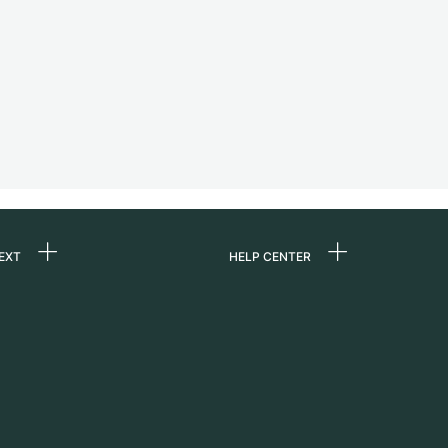
EXT
HELP CENTER
ommes-nous ?
FAQ
ères
Service Center
e
Retrait sur place
ine
Expédition et retours
er
Guide des tailles