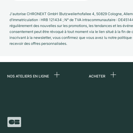
J'autorise CHRONEXT GmbH (Butzweilerhofallee 4, 50829 Cologne, Allema
d'Immatriculation : HRB 121434 ; N° de TVA intracommunautaire : DE4514
régulièrement des nouvelles sur les promotions, les tendances et les évé
consentement peut être révoqué à tout moment via le lien situé à la fin de
inscrivant à la newsletter, vous confirmez que vous avez lu notre politique
recevoir des offres personnalisées.
NOS ATELIERS EN LIGNE
ACHETER
Allemagne
Toutes les montres
luxe
Pays-Bas
Montres d'occasio
Autriche
Montres vintage
Suisse
Independent Brand
France