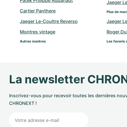
Patek Philippe Aquanaut
Jaeger L
Cartier Panthere
Plus de mar
Jaeger Le-Coultre Reverso
Jaeger L
Montres vintage
Roger Du
Autres montres
Les favoris 
La newsletter CHRO
Inscrivez-vous pour recevoir toutes les dernières nouv
CHRONEXT !