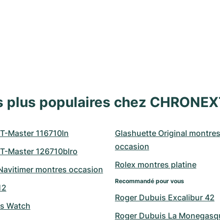
s plus populaires chez CHRONE
T-Master 116710ln
Glashuette Original montres
occasion
T-Master 126710blro
Rolex montres platine
 Navitimer montres occasion
Recommandé pour vous
12
Roger Dubuis Excalibur 42
's Watch
Roger Dubuis La Monegasq