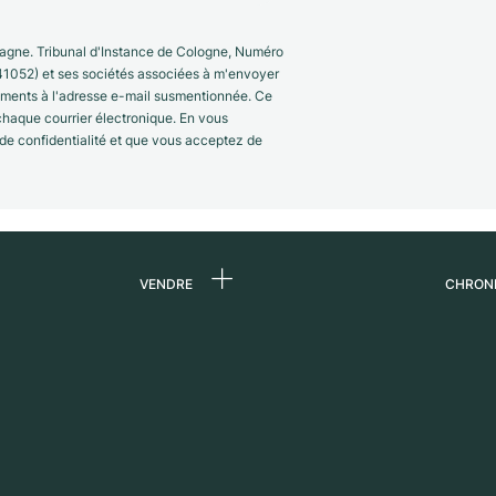
gne. Tribunal d'Instance de Cologne, Numéro
41052) et ses sociétés associées à m'envoyer
nements à l'adresse e-mail susmentionnée. Ce
 chaque courrier électronique. En vous
 de confidentialité et que vous acceptez de
VENDRE
CHRON
 de
Vendre une montre
Qui s
Commission
Carri
n
Vente directe
Press
Échange
Magaz
s
Partn