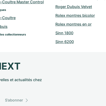
e-Coultre Master Control
Roger Dubuis Velvet
ques
Rolex montres bicolor
e-Coultre
Rolex montres en or
buis
Sinn 1800
des collectionneurs
Sinn 6200
NEXT
elles et actualités chez
S’abonner