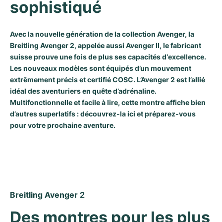
sophistiqué
Milgauss
Montres pour femmes
Ronde
Professional
Formula 1
Portofino
Spirit of Big Bang
Avec la nouvelle génération de la
collection Avenger
, la
Oyster Perpetual
Rotonde
Bentley
Grand Carrera
Portugieser
King Power
Breitling Avenger 2, appelée aussi Avenger II, le fabricant
suisse prouve une fois de plus ses capacités d‘excellence.
Yacht-Master
Crash
Transocean
Montres d'occasion
Da Vinci
Montres d'occasion
Les nouveaux modèles sont équipés d’un mouvement
extrêmement précis et certifié COSC. L’Avenger 2 est l’allié
Yacht-Master II
Pasha
Cockpit
Montres pour femmes
Aquatimer
idéal des aventuriers en quête d’adrénaline.
Multifonctionnelle et facile à lire, cette montre affiche bien
Sea-Dweller
Tortue
Chronospace
Spitfire
d’autres superlatifs : découvrez-la ici et préparez-vous
pour votre prochaine aventure.
Sky-Dweller
Baignoire
Super Avenger
GST
Submariner
Ballon Blanc
Galactic
Vintage
Roadster
Montbrillant
Montres d'occasion
Breitling Avenger 2
Montres d'occasion
Montres d'occasion
Des montres pour les plus 