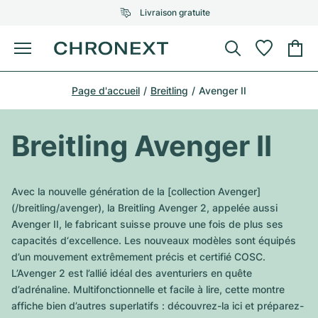
Livraison gratuite
Menu
Acheter une montre
Page d'accueil
Breitling
Avenger II
UNE SÉLECTION D'EXCEPTION
UNE SÉLECTION D'EXCEPTION
Rolex
Cartier
Montres d'occasion
Breitling Avenger II
Omega
Tiffany
Vendre une montre
Patek Philippe
Louis Vuitton
Avec la nouvelle génération de la [collection Avenger]
Tous les modèles Rolex
(/breitling/avenger), la Breitling Avenger 2, appelée aussi
Bijoux
Audemars Piguet
Gebauer & Gebauer
Avenger II, le fabricant suisse prouve une fois de plus ses
capacités d‘excellence. Les nouveaux modèles sont équipés
Modèles les plus vendus
Tous les modèles Omega
Nouveautés
Cartier
d’un mouvement extrêmement précis et certifié COSC.
Van Cleef & Arpels
L’Avenger 2 est l’allié idéal des aventuriers en quête
Modèles les plus vendus
Tous les modèles Patek Philippe
Breitling
Sale
Air-King
d’adrénaline. Multifonctionnelle et facile à lire, cette montre
Bvlgari
affiche bien d’autres superlatifs : découvrez-la ici et préparez-
Modèles les plus vendus
Tous les modèles Audemars Piguet