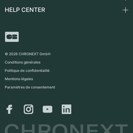
Suisse
Montres vintage
Commission
HELP CENTER
Qui sommes-nous ?
France
Independent Brands
Vente directe
Carrières
Italie
FAQ
Échange
Presse
Royaume-Uni
Service Center
Magazine
International
Retrait sur place
Partner
Expédition et retours
©
2026
CHRONEXT GmbH
Guide des tailles
Conditions générales
Politique de confidentialité
Mentions légales
Paramètres de consentement