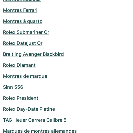
Milgauss
Montres pour femmes
Ronde
Professional
Formula 1
Portofino
Spirit of Big Bang
Montres Ferrari
Montres à quartz
Oyster Perpetual
Rotonde
Bentley
Grand Carrera
Portugieser
King Power
Rolex Submariner Or
Yacht-Master
Crash
Transocean
Montres d'occasion
Da Vinci
Montres d'occasion
Rolex Datejust Or
Yacht-Master II
Pasha
Cockpit
Montres pour femmes
Aquatimer
Breitling Avenger Blackbird
Sea-Dweller
Tortue
Chronospace
Spitfire
Rolex Diamant
Montres de marque
Sky-Dweller
Baignoire
Super Avenger
GST
Sinn 556
Submariner
Ballon Blanc
Galactic
Vintage
Rolex President
Roadster
Montbrillant
Montres d'occasion
Rolex Day-Date Platine
TAG Heuer Carrera Calibre 5
Montres d'occasion
Montres d'occasion
Marques de montres allemandes