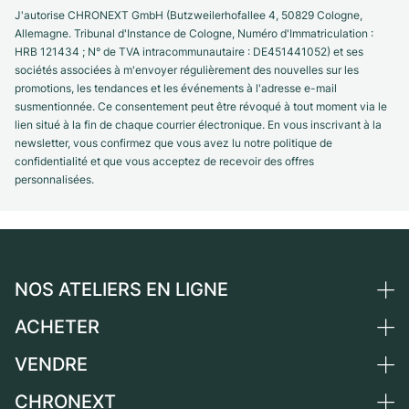
J'autorise CHRONEXT GmbH (Butzweilerhofallee 4, 50829 Cologne,
Allemagne. Tribunal d'Instance de Cologne, Numéro d'Immatriculation :
HRB 121434 ; N° de TVA intracommunautaire : DE451441052) et ses
sociétés associées à m'envoyer régulièrement des nouvelles sur les
promotions, les tendances et les événements à l'adresse e-mail
susmentionnée. Ce consentement peut être révoqué à tout moment via le
lien situé à la fin de chaque courrier électronique. En vous inscrivant à la
newsletter, vous confirmez que vous avez lu notre politique de
confidentialité et que vous acceptez de recevoir des offres
personnalisées.
NOS ATELIERS EN LIGNE
ACHETER
Allemagne
Pays-Bas
VENDRE
Toutes les montres de luxe
Autriche
Montres d'occasion
CHRONEXT
Vendre une montre