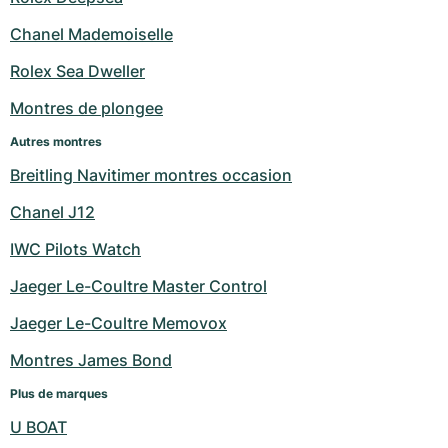
Milgauss
Montres pour femmes
Ronde
Professional
Formula 1
Portofino
Spirit of Big Bang
Chanel Mademoiselle
Rolex Sea Dweller
Oyster Perpetual
Rotonde
Bentley
Grand Carrera
Portugieser
King Power
Montres de plongee
Yacht-Master
Crash
Transocean
Montres d'occasion
Da Vinci
Montres d'occasion
Autres montres
Yacht-Master II
Pasha
Cockpit
Montres pour femmes
Aquatimer
Breitling Navitimer montres occasion
Chanel J12
Sea-Dweller
Tortue
Chronospace
Spitfire
IWC Pilots Watch
Sky-Dweller
Baignoire
Super Avenger
GST
Jaeger Le-Coultre Master Control
Submariner
Ballon Blanc
Galactic
Vintage
Jaeger Le-Coultre Memovox
Roadster
Montbrillant
Montres d'occasion
Montres James Bond
Plus de marques
Montres d'occasion
Montres d'occasion
U BOAT