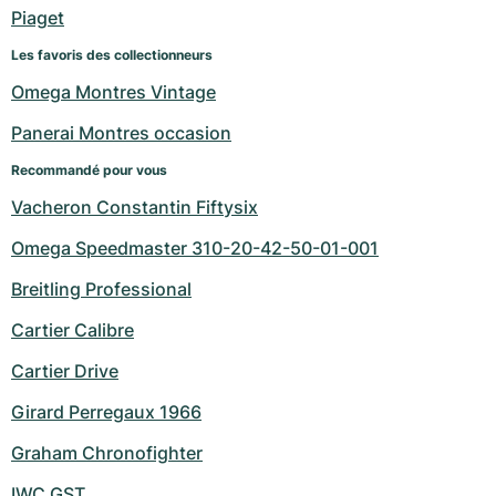
Montres pour femmes
Montres pour femmes
Piaget
Les favoris des collectionneurs
Omega Montres Vintage
Panerai Montres occasion
Recommandé pour vous
Vacheron Constantin Fiftysix
Omega Speedmaster 310-20-42-50-01-001
Breitling Professional
Cartier Calibre
Cartier Drive
Girard Perregaux 1966
Graham Chronofighter
IWC GST