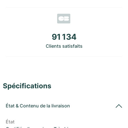
Montres pour femmes
Montres pour femmes
91 134
Clients satisfaits
Spécifications
État
&
Contenu de la livraison
État