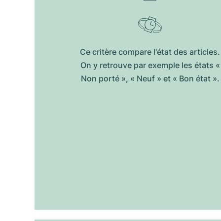
Ce critère compare l'état des articles.
On y retrouve par exemple les états «
Non porté », « Neuf » et « Bon état ».