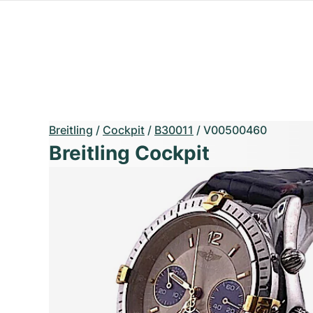
Breitling
/
Cockpit
/
B30011
/
V00500460
Breitling Cockpit