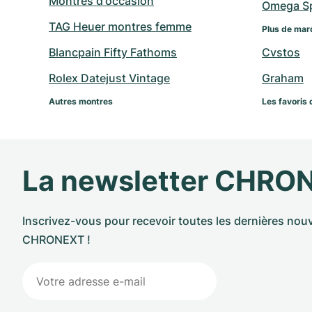
Montres d'occasion
Omega Sp
TAG Heuer montres femme
Plus de mar
Blancpain Fifty Fathoms
Cvstos
Rolex Datejust Vintage
Graham
Autres montres
Les favoris 
La newsletter CHRO
Inscrivez-vous pour recevoir toutes les dernières nouv
CHRONEXT !