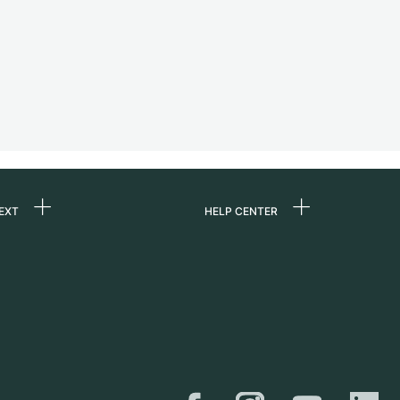
EXT
HELP CENTER
ommes-nous ?
FAQ
ères
Service Center
e
Retrait sur place
ine
Expédition et retours
er
Guide des tailles