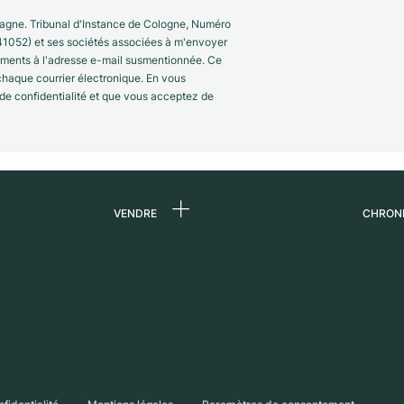
gne. Tribunal d'Instance de Cologne, Numéro
41052) et ses sociétés associées à m'envoyer
nements à l'adresse e-mail susmentionnée. Ce
 chaque courrier électronique. En vous
 de confidentialité et que vous acceptez de
VENDRE
CHRON
 de
Vendre une montre
Qui s
Commission
Carri
n
Vente directe
Press
Échange
Magaz
s
Partn