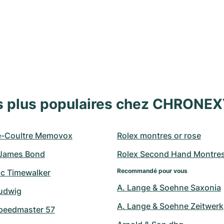
s plus populaires chez CHRONE
e-Coultre Memovox
Rolex montres or rose
James Bond
Rolex Second Hand Montre
Recommandé pour vous
c Timewalker
A. Lange & Soehne Saxonia
udwig
A. Lange & Soehne Zeitwerk
peedmaster 57