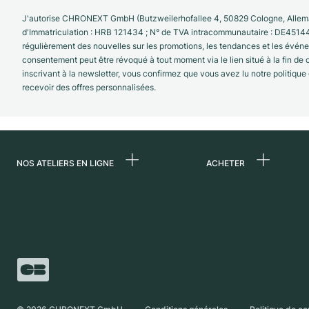
J'autorise CHRONEXT GmbH (Butzweilerhofallee 4, 50829 Cologne, Allema
d'Immatriculation : HRB 121434 ; N° de TVA intracommunautaire : DE4514
régulièrement des nouvelles sur les promotions, les tendances et les évé
consentement peut être révoqué à tout moment via le lien situé à la fin de
inscrivant à la newsletter, vous confirmez que vous avez lu notre politique
recevoir des offres personnalisées.
NOS ATELIERS EN LIGNE
ACHETER
Allemagne
Toutes les montres
luxe
Pays-Bas
Montres d'occasio
Autriche
Montres vintage
Suisse
Independent Brand
France