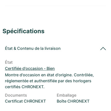
Montres pour femmes
Montres pour femmes
Spécifications
État
&
Contenu de la livraison
État
Certifiée d'occasion - Bien
Montre d'occasion en état d'origine. Contrôlée,
réglementée et authentifiée par des horlogers
certifiés CHRONEXT.
Documents
Emballage
Certificat CHRONEXT
Boîte CHRONEXT