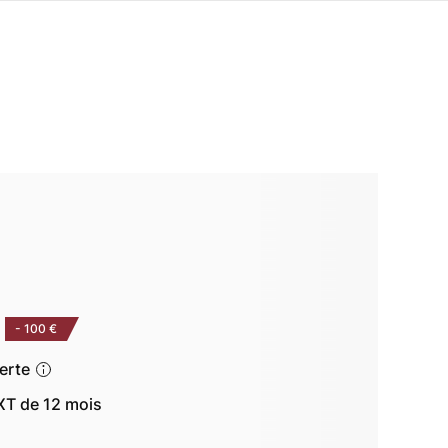
-
100 €
ferte
T de 12 mois