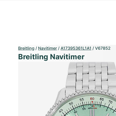
Breitling
/
Navitimer
/
A17395361L1A1
/
V67852
Breitling Navitimer