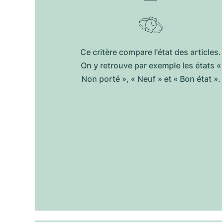
Ce critère compare l'état des articles.
On y retrouve par exemple les états «
Non porté », « Neuf » et « Bon état ».