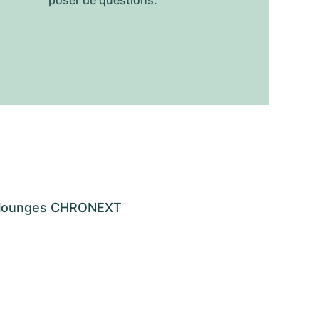
poser de questions.
os lounges CHRONEXT