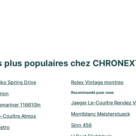
s plus populaires chez CHRONE
ko Spring Drive
Rolex Vintage montres
Recommandé pour vous
rion
Jaeger Le-Coultre Rendez 
bmariner 116610ln
Montblanc Meisterstueck
e-Coultre Atmos
Sinn 456
etro