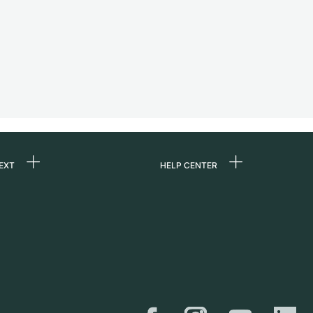
EXT
HELP CENTER
ommes-nous ?
FAQ
ères
Service Center
e
Retrait sur place
ine
Expédition et retours
er
Guide des tailles