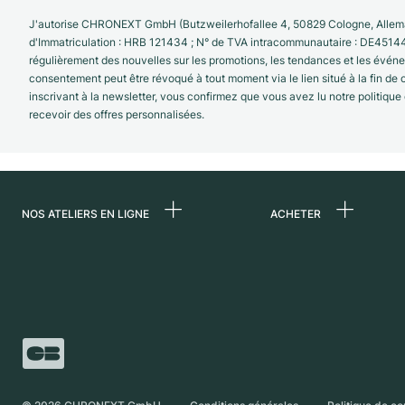
J'autorise CHRONEXT GmbH (Butzweilerhofallee 4, 50829 Cologne, Allema
d'Immatriculation : HRB 121434 ; N° de TVA intracommunautaire : DE4514
régulièrement des nouvelles sur les promotions, les tendances et les évé
consentement peut être révoqué à tout moment via le lien situé à la fin de
inscrivant à la newsletter, vous confirmez que vous avez lu notre politique
recevoir des offres personnalisées.
NOS ATELIERS EN LIGNE
ACHETER
Allemagne
Toutes les montres
luxe
Pays-Bas
Montres d'occasio
Autriche
Montres vintage
Suisse
Independent Brand
France