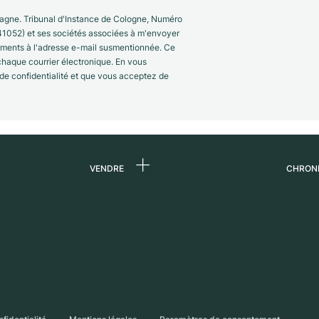
gne. Tribunal d'Instance de Cologne, Numéro
41052) et ses sociétés associées à m'envoyer
nements à l'adresse e-mail susmentionnée. Ce
 chaque courrier électronique. En vous
 de confidentialité et que vous acceptez de
VENDRE
CHRON
 de
Vendre une montre
Qui s
Commission
Carri
n
Vente directe
Press
Échange
Magaz
s
Partn