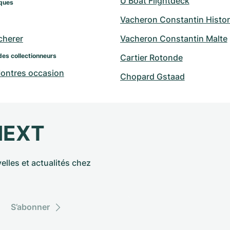
U Boat Flightdeck
ques
Vacheron Constantin Histo
cherer
Vacheron Constantin Malte
des collectionneurs
Cartier Rotonde
ntres occasion
Chopard Gstaad
NEXT
elles et actualités chez
S’abonner