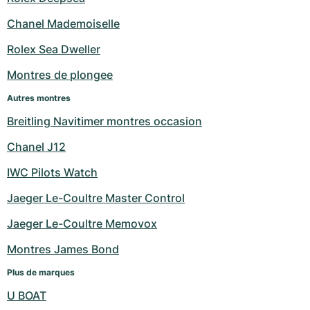
Milgauss
Montres pour femmes
Ronde
Professional
Formula 1
Portofino
Spirit of Big Bang
Chanel Mademoiselle
Rolex Sea Dweller
Oyster Perpetual
Rotonde
Bentley
Grand Carrera
Portugieser
King Power
Montres de plongee
Yacht-Master
Crash
Transocean
Montres d'occasion
Da Vinci
Montres d'occasion
Autres montres
Yacht-Master II
Pasha
Cockpit
Montres pour femmes
Aquatimer
Breitling Navitimer montres occasion
Chanel J12
Sea-Dweller
Tortue
Chronospace
Spitfire
IWC Pilots Watch
Sky-Dweller
Baignoire
Super Avenger
GST
Jaeger Le-Coultre Master Control
Submariner
Ballon Blanc
Galactic
Vintage
Jaeger Le-Coultre Memovox
Roadster
Montbrillant
Montres d'occasion
Montres James Bond
Plus de marques
Montres d'occasion
Montres d'occasion
U BOAT