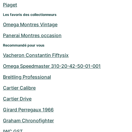
Montres pour femmes
Montres pour femmes
Piaget
Les favoris des collectionneurs
Omega Montres Vintage
Panerai Montres occasion
Recommandé pour vous
Vacheron Constantin Fiftysix
Omega Speedmaster 310-20-42-50-01-001
Breitling Professional
Cartier Calibre
Cartier Drive
Girard Perregaux 1966
Graham Chronofighter
IWC GST