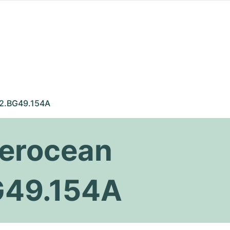
2.BG49.154A
perocean
G49.154A