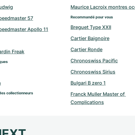
udwig
Maurice Lacroix montres oc
Recommandé pour vous
peedmaster 57
Breguet Type XXII
eedmaster Apollo 11
Cartier Baignoire
Cartier Ronde
ardin Freak
Chronoswiss Pacific
ques
Chronoswiss Sirius
n
Bulgari B zero 1
des collectionneurs
Franck Muller Master of 
Complications
NEXT