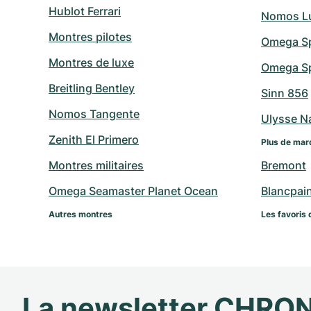
Hublot Ferrari
Nomos L
Montres pilotes
Omega S
Montres de luxe
Omega Sp
Breitling Bentley
Sinn 856
Nomos Tangente
Ulysse N
Zenith El Primero
Plus de mar
Montres militaires
Bremont
Omega Seamaster Planet Ocean
Blancpai
Autres montres
Les favoris 
La newsletter CHRO