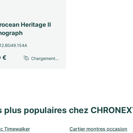
g
ocean Heritage II
nograph
12.BG49.154A
0 €
Chargement…
s plus populaires chez CHRONE
c Timewalker
Cartier montres occasion