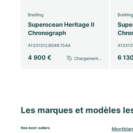
Breitling
Breitlin
Superocean Heritage II
Super
Chronograph
Chro
A1331312.BG49.154A
A13313
4 900 €
6 13
Chargement…
Les marques et modèles le
Nos best-sellers
Montblan