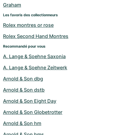
Montres pour femmes
Montres pour femmes
Graham
Les favoris des collectionneurs
Rolex montres or rose
Rolex Second Hand Montres
Recommandé pour vous
A. Lange & Soehne Saxonia
A. Lange & Soehne Zeitwerk
Arnold & Son dbg
Arnold & Son dstb
Arnold & Son Eight Day
Arnold & Son Globetrotter
Arnold & Son hm
Arnold & Son hms