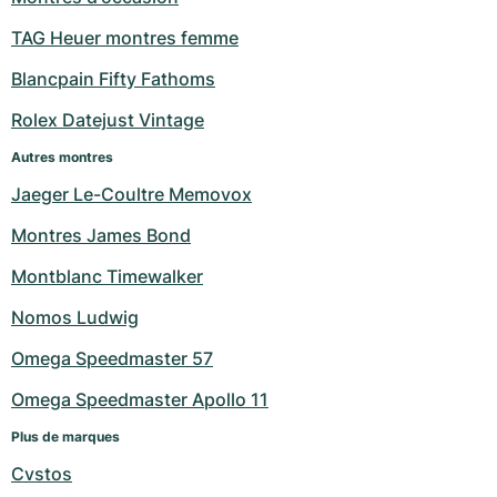
Milgauss
Montres pour femmes
Ronde
Professional
Formula 1
Portofino
Spirit of Big Bang
TAG Heuer montres femme
Blancpain Fifty Fathoms
Oyster Perpetual
Rotonde
Bentley
Grand Carrera
Portugieser
King Power
Rolex Datejust Vintage
Yacht-Master
Crash
Transocean
Montres d'occasion
Da Vinci
Montres d'occasion
Autres montres
Yacht-Master II
Pasha
Cockpit
Montres pour femmes
Aquatimer
Jaeger Le-Coultre Memovox
Montres James Bond
Sea-Dweller
Tortue
Chronospace
Spitfire
Montblanc Timewalker
Sky-Dweller
Baignoire
Super Avenger
GST
Nomos Ludwig
Submariner
Ballon Blanc
Galactic
Vintage
Omega Speedmaster 57
Roadster
Montbrillant
Montres d'occasion
Omega Speedmaster Apollo 11
Plus de marques
Montres d'occasion
Montres d'occasion
Cvstos