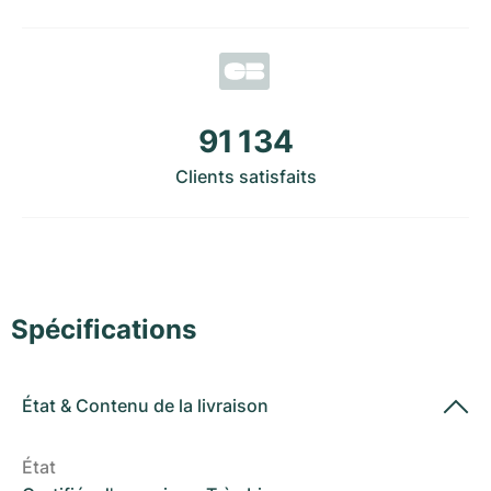
Montres pour femmes
Montres pour femmes
91 134
Clients satisfaits
Spécifications
État
&
Contenu de la livraison
État