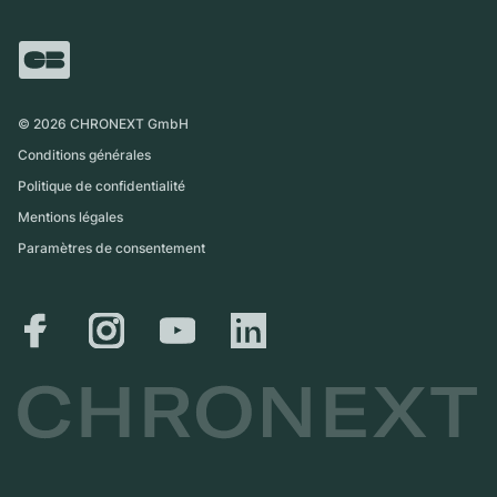
FAQ
Échange
Presse
Royaume-Uni
Service Center
Magazine
International
Retrait sur place
Partner
Expédition et retours
©
2026
CHRONEXT GmbH
Guide des tailles
Conditions générales
Politique de confidentialité
Mentions légales
Paramètres de consentement