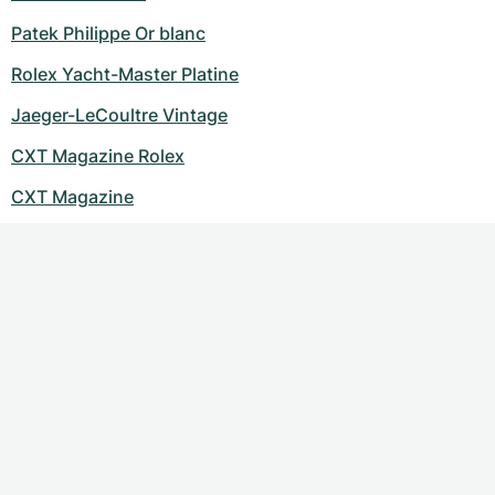
Montres pour femmes
Montres pour femmes
Patek Philippe Or blanc
Rolex Yacht-Master Platine
Jaeger-LeCoultre Vintage
CXT Magazine Rolex
CXT Magazine