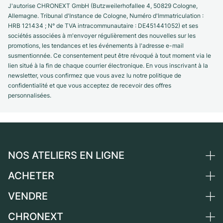
J'autorise CHRONEXT GmbH (Butzweilerhofallee 4, 50829 Cologne,
Allemagne. Tribunal d'Instance de Cologne, Numéro d'Immatriculation :
HRB 121434 ; N° de TVA intracommunautaire : DE451441052) et ses
sociétés associées à m'envoyer régulièrement des nouvelles sur les
promotions, les tendances et les événements à l'adresse e-mail
susmentionnée. Ce consentement peut être révoqué à tout moment via le
lien situé à la fin de chaque courrier électronique. En vous inscrivant à la
newsletter, vous confirmez que vous avez lu notre politique de
confidentialité et que vous acceptez de recevoir des offres
personnalisées.
NOS ATELIERS EN LIGNE
ACHETER
Allemagne
Pays-Bas
VENDRE
Toutes les montres de luxe
Autriche
Montres d'occasion
CHRONEXT
Vendre une montre
Suisse