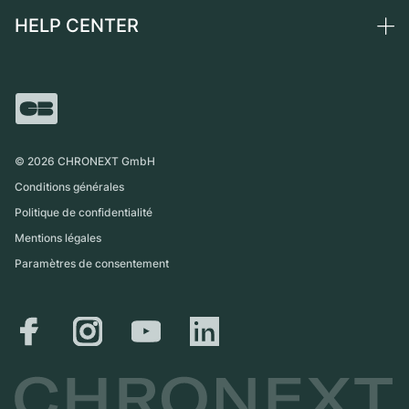
Montres vintage
Commission
HELP CENTER
Qui sommes-nous ?
France
Independent Brands
Vente directe
Carrières
Italie
FAQ
Échange
Presse
Royaume-Uni
Service Center
Magazine
International
Retrait sur place
Partner
Expédition et retours
©
2026
CHRONEXT GmbH
Guide des tailles
Conditions générales
Politique de confidentialité
Mentions légales
Paramètres de consentement