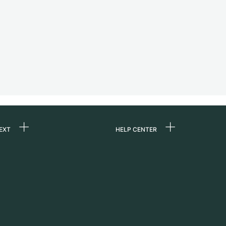
EXT
HELP CENTER
ommes-nous ?
FAQ
ères
Service Center
e
Retrait sur place
ine
Expédition et retours
er
Guide des tailles