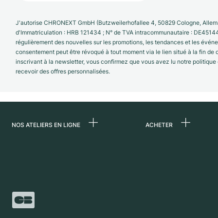
J'autorise CHRONEXT GmbH (Butzweilerhofallee 4, 50829 Cologne, Allema
d'Immatriculation : HRB 121434 ; N° de TVA intracommunautaire : DE4514
régulièrement des nouvelles sur les promotions, les tendances et les évé
consentement peut être révoqué à tout moment via le lien situé à la fin de
inscrivant à la newsletter, vous confirmez que vous avez lu notre politique
recevoir des offres personnalisées.
NOS ATELIERS EN LIGNE
ACHETER
Allemagne
Toutes les montres
luxe
Pays-Bas
Montres d'occasio
Autriche
Montres vintage
Suisse
Independent Brand
France