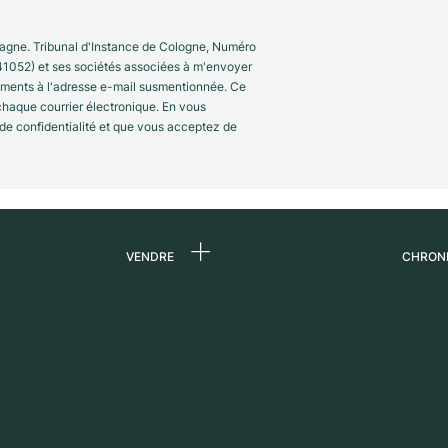
gne. Tribunal d'Instance de Cologne, Numéro
41052) et ses sociétés associées à m'envoyer
nements à l'adresse e-mail susmentionnée. Ce
 chaque courrier électronique. En vous
 de confidentialité et que vous acceptez de
VENDRE
CHRON
 de
Vendre une montre
Qui s
Commission
Carri
n
Vente directe
Press
Échange
Magaz
s
Partn