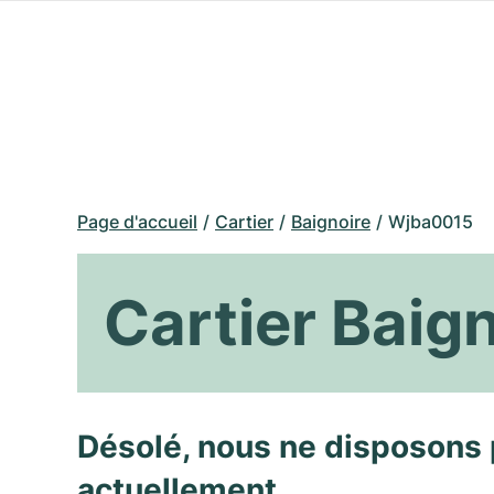
Page d'accueil
Cartier
Baignoire
Wjba0015
Cartier Baig
Désolé, nous ne disposons 
actuellement.