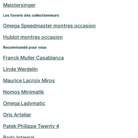
Montres pour femmes
Montres pour femmes
Meistersinger
Les favoris des collectionneurs
Omega Speedmaster montres occasion
Hublot montres occasion
Recommandé pour vous
Franck Muller Casablanca
Linde Werdelin
Maurice Lacroix Miros
Nomos Minimatik
Omega Ladymatic
Oris Artelier
Patek Philippe Twenty 4
Rado Integral