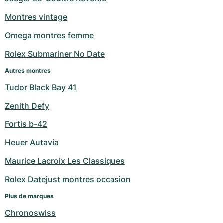
Milgauss
Montres pour femmes
Ronde
Professional
Formula 1
Portofino
Spirit of Big Bang
Montres vintage
Omega montres femme
Oyster Perpetual
Rotonde
Bentley
Grand Carrera
Portugieser
King Power
Rolex Submariner No Date
Yacht-Master
Crash
Transocean
Montres d'occasion
Da Vinci
Montres d'occasion
Autres montres
Yacht-Master II
Pasha
Cockpit
Montres pour femmes
Aquatimer
Tudor Black Bay 41
Zenith Defy
Sea-Dweller
Tortue
Chronospace
Spitfire
Fortis b-42
Sky-Dweller
Baignoire
Super Avenger
GST
Heuer Autavia
Submariner
Ballon Blanc
Galactic
Vintage
Maurice Lacroix Les Classiques
Roadster
Montbrillant
Montres d'occasion
Rolex Datejust montres occasion
Plus de marques
Montres d'occasion
Montres d'occasion
Chronoswiss