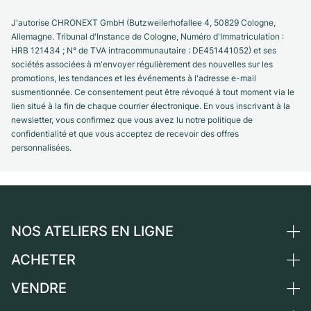
J'autorise CHRONEXT GmbH (Butzweilerhofallee 4, 50829 Cologne,
Allemagne. Tribunal d'Instance de Cologne, Numéro d'Immatriculation :
HRB 121434 ; N° de TVA intracommunautaire : DE451441052) et ses
sociétés associées à m'envoyer régulièrement des nouvelles sur les
promotions, les tendances et les événements à l'adresse e-mail
susmentionnée. Ce consentement peut être révoqué à tout moment via le
lien situé à la fin de chaque courrier électronique. En vous inscrivant à la
newsletter, vous confirmez que vous avez lu notre politique de
confidentialité et que vous acceptez de recevoir des offres
personnalisées.
NOS ATELIERS EN LIGNE
ACHETER
Allemagne
Pays-Bas
VENDRE
Toutes les montres de luxe
Autriche
Montres d'occasion