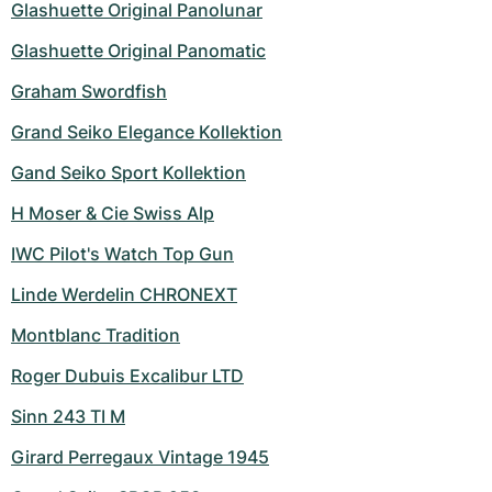
Montres pour femmes
Montres pour femmes
Glashuette Original Panolunar
Glashuette Original Panomatic
Graham Swordfish
Grand Seiko Elegance Kollektion
Gand Seiko Sport Kollektion
H Moser & Cie Swiss Alp
IWC Pilot's Watch Top Gun
Linde Werdelin CHRONEXT
Montblanc Tradition
Roger Dubuis Excalibur LTD
Sinn 243 TI M
Girard Perregaux Vintage 1945