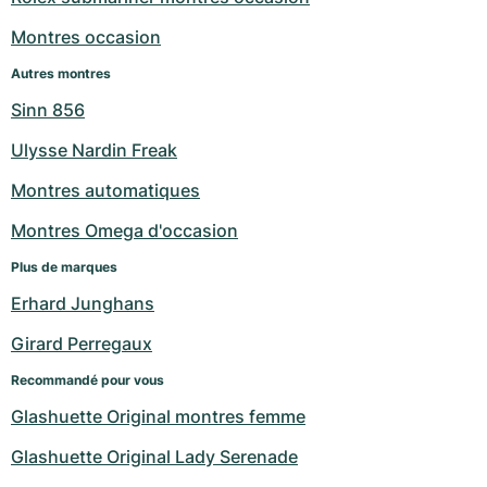
Milgauss
Montres pour femmes
Ronde
Professional
Formula 1
Portofino
Spirit of Big Bang
Montres occasion
Autres montres
Oyster Perpetual
Rotonde
Bentley
Grand Carrera
Portugieser
King Power
Sinn 856
Yacht-Master
Crash
Transocean
Montres d'occasion
Da Vinci
Montres d'occasion
Ulysse Nardin Freak
Yacht-Master II
Pasha
Cockpit
Montres pour femmes
Aquatimer
Montres automatiques
Montres Omega d'occasion
Sea-Dweller
Tortue
Chronospace
Spitfire
Plus de marques
Sky-Dweller
Baignoire
Super Avenger
GST
Erhard Junghans
Submariner
Ballon Blanc
Galactic
Vintage
Girard Perregaux
Recommandé pour vous
Roadster
Montbrillant
Montres d'occasion
Glashuette Original montres femme
Montres d'occasion
Montres d'occasion
Glashuette Original Lady Serenade