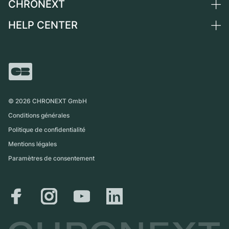
CHRONEXT
Vendre une montre
Suisse
Montres vintage
Commission
HELP CENTER
Qui sommes-nous ?
France
Independent Brands
Vente directe
Carrières
Italie
FAQ
Échange
Presse
Royaume-Uni
Service Center
Magazine
International
Retrait sur place
Partner
Expédition et retours
©
2026
CHRONEXT GmbH
Guide des tailles
Conditions générales
Politique de confidentialité
Mentions légales
Paramètres de consentement