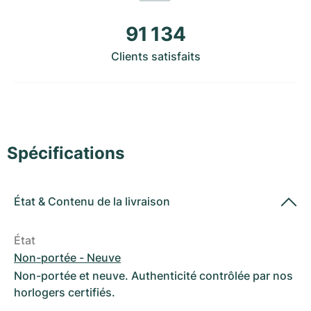
Montres pour femmes
Montres pour femmes
91 134
Clients satisfaits
Spécifications
État
&
Contenu de la livraison
État
Non-portée - Neuve
Non-portée et neuve. Authenticité contrôlée par nos
horlogers certifiés.