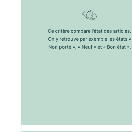
Ce critère compare l'état des articles.
On y retrouve par exemple les états «
Non porté », « Neuf » et « Bon état ».