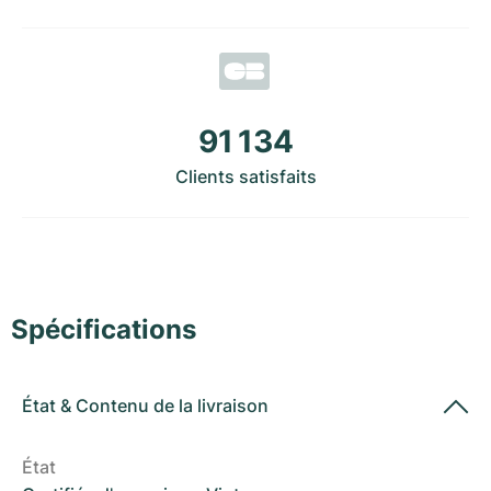
Montres pour femmes
Montres pour femmes
91 134
Clients satisfaits
Spécifications
État
&
Contenu de la livraison
État