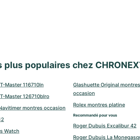
s plus populaires chez CHRONE
T-Master 116710ln
Glashuette Original montres
occasion
T-Master 126710blro
Rolex montres platine
 Navitimer montres occasion
Recommandé pour vous
12
Roger Dubuis Excalibur 42
's Watch
Roger Dubuis La Monegasq