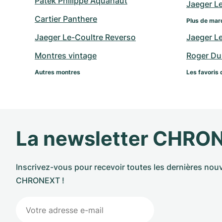
Patek Philippe Aquanaut
Jaeger L
Cartier Panthere
Plus de mar
Jaeger Le-Coultre Reverso
Jaeger L
Montres vintage
Roger Du
Autres montres
Les favoris 
La newsletter CHRO
Inscrivez-vous pour recevoir toutes les dernières nouv
CHRONEXT !