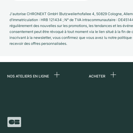
J'autorise CHRONEXT GmbH (Butzweilerhofallee 4, 50829 Cologne, Allema
d'Immatriculation : HRB 121434 ; N° de TVA intracommunautaire : DE4514
régulièrement des nouvelles sur les promotions, les tendances et les évé
consentement peut être révoqué à tout moment via le lien situé à la fin de
inscrivant à la newsletter, vous confirmez que vous avez lu notre politique
recevoir des offres personnalisées.
NOS ATELIERS EN LIGNE
ACHETER
Allemagne
Toutes les montres
luxe
Pays-Bas
Montres d'occasio
Autriche
Montres vintage
Suisse
Independent Brand
France