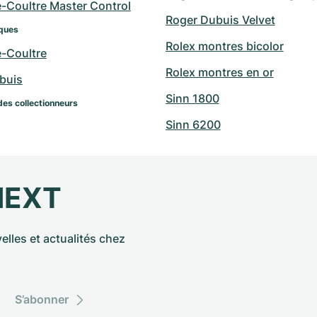
e-Coultre Master Control
Roger Dubuis Velvet
ques
Rolex montres bicolor
e-Coultre
Rolex montres en or
buis
Sinn 1800
des collectionneurs
Sinn 6200
NEXT
elles et actualités chez
S’abonner