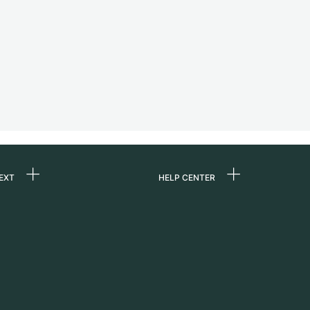
EXT
HELP CENTER
ommes-nous ?
FAQ
ères
Service Center
e
Retrait sur place
ine
Expédition et retours
er
Guide des tailles