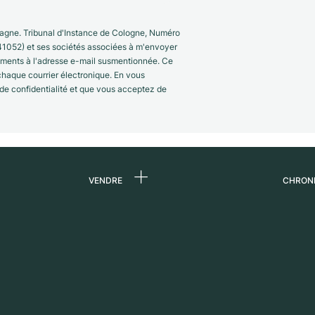
gne. Tribunal d'Instance de Cologne, Numéro
41052) et ses sociétés associées à m'envoyer
nements à l'adresse e-mail susmentionnée. Ce
 chaque courrier électronique. En vous
 de confidentialité et que vous acceptez de
VENDRE
CHRON
 de
Vendre une montre
Qui s
Commission
Carri
n
Vente directe
Press
Échange
Magaz
s
Partn