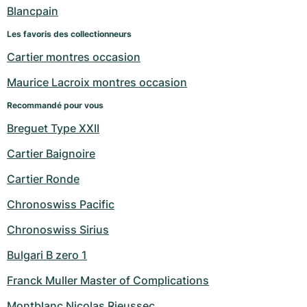
Montres pour femmes
Montres pour femmes
Blancpain
Les favoris des collectionneurs
Cartier montres occasion
Maurice Lacroix montres occasion
Recommandé pour vous
Breguet Type XXII
Cartier Baignoire
Cartier Ronde
Chronoswiss Pacific
Chronoswiss Sirius
Bulgari B zero 1
Franck Muller Master of Complications
Montblanc Nicolas Rieussec