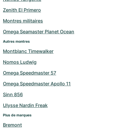
Milgauss
Montres pour femmes
Ronde
Professional
Formula 1
Portofino
Spirit of Big Bang
Zenith El Primero
Montres militaires
Oyster Perpetual
Rotonde
Bentley
Grand Carrera
Portugieser
King Power
Omega Seamaster Planet Ocean
Yacht-Master
Crash
Transocean
Montres d'occasion
Da Vinci
Montres d'occasion
Autres montres
Yacht-Master II
Pasha
Cockpit
Montres pour femmes
Aquatimer
Montblanc Timewalker
Nomos Ludwig
Sea-Dweller
Tortue
Chronospace
Spitfire
Omega Speedmaster 57
Sky-Dweller
Baignoire
Super Avenger
GST
Omega Speedmaster Apollo 11
Submariner
Ballon Blanc
Galactic
Vintage
Sinn 856
Roadster
Montbrillant
Montres d'occasion
Ulysse Nardin Freak
Plus de marques
Montres d'occasion
Montres d'occasion
Bremont