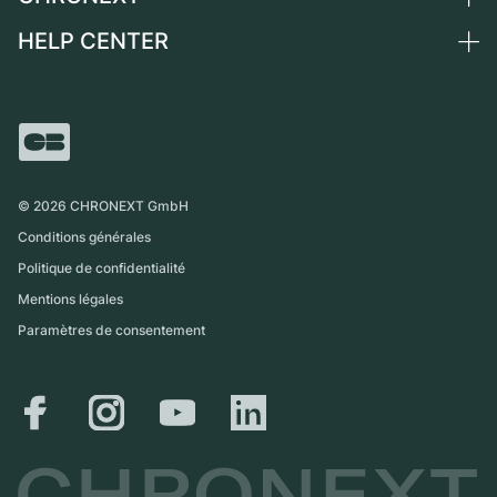
Suisse
Montres vintage
Commission
HELP CENTER
Qui sommes-nous ?
France
Independent Brands
Vente directe
Carrières
Italie
FAQ
Échange
Presse
Royaume-Uni
Service Center
Magazine
International
Retrait sur place
Partner
Expédition et retours
©
2026
CHRONEXT GmbH
Guide des tailles
Conditions générales
Politique de confidentialité
Mentions légales
Paramètres de consentement