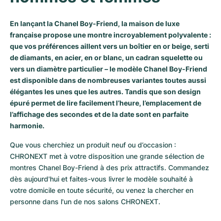
Milgauss
Montres pour femmes
Ronde
Professional
Formula 1
Portofino
Spirit of Big Bang
En lançant la Chanel Boy-Friend, la maison de luxe
française propose une montre incroyablement polyvalente :
Oyster Perpetual
Rotonde
Bentley
Grand Carrera
Portugieser
King Power
que vos préférences aillent vers un boîtier en or beige, serti
de diamants, en acier, en or blanc, un cadran squelette ou
Yacht-Master
Crash
Transocean
Montres d'occasion
Da Vinci
Montres d'occasion
vers un diamètre particulier – le modèle Chanel Boy-Friend
est disponible dans de nombreuses variantes toutes aussi
Yacht-Master II
Pasha
Cockpit
Montres pour femmes
Aquatimer
élégantes les unes que les autres. Tandis que son design
épuré permet de lire facilement l’heure, l’emplacement de
Sea-Dweller
Tortue
Chronospace
Spitfire
l’affichage des secondes et de la date sont en parfaite
harmonie.
Sky-Dweller
Baignoire
Super Avenger
GST
Que vous cherchiez un produit neuf ou d’occasion : 
Submariner
Ballon Blanc
Galactic
Vintage
CHRONEXT met à votre disposition une grande sélection de 
montres Chanel Boy-Friend à des prix attractifs. Commandez 
Roadster
Montbrillant
Montres d'occasion
dès aujourd'hui et faites-vous livrer le modèle souhaité à 
votre domicile en toute sécurité, ou venez la chercher en 
Montres d'occasion
Montres d'occasion
personne dans l'un de nos salons CHRONEXT. 