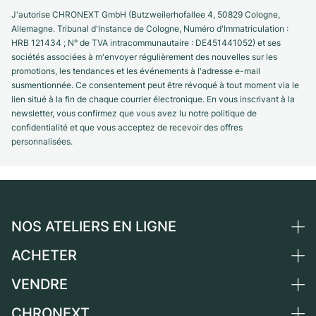
J'autorise CHRONEXT GmbH (Butzweilerhofallee 4, 50829 Cologne,
Allemagne. Tribunal d'Instance de Cologne, Numéro d'Immatriculation :
HRB 121434 ; N° de TVA intracommunautaire : DE451441052) et ses
sociétés associées à m'envoyer régulièrement des nouvelles sur les
promotions, les tendances et les événements à l'adresse e-mail
susmentionnée. Ce consentement peut être révoqué à tout moment via le
lien situé à la fin de chaque courrier électronique. En vous inscrivant à la
newsletter, vous confirmez que vous avez lu notre politique de
confidentialité et que vous acceptez de recevoir des offres
personnalisées.
NOS ATELIERS EN LIGNE
ACHETER
Allemagne
Pays-Bas
VENDRE
Toutes les montres de luxe
Autriche
Montres d'occasion
CHRONEXT
Vendre une montre