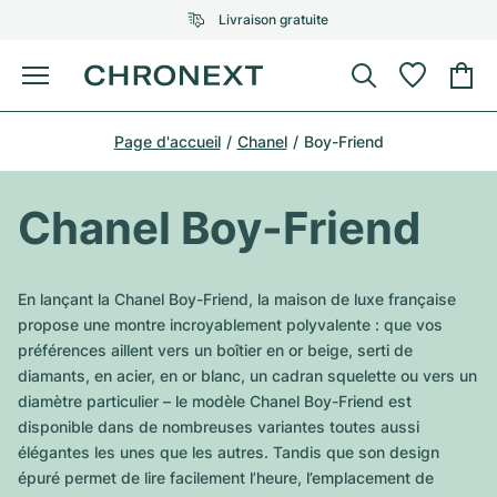
Livraison gratuite
Menu
Acheter une montre
Page d'accueil
Chanel
Boy-Friend
UNE SÉLECTION D'EXCEPTION
UNE SÉLECTION D'EXCEPTION
Rolex
Cartier
Montres d'occasion
Chanel Boy-Friend
Omega
Tiffany
Vendre une montre
Patek Philippe
Louis Vuitton
En lançant la Chanel Boy-Friend, la maison de luxe française
Tous les modèles Rolex
propose une montre incroyablement polyvalente : que vos
Bijoux
Audemars Piguet
Gebauer & Gebauer
préférences aillent vers un boîtier en or beige, serti de
diamants, en acier, en or blanc, un cadran squelette ou vers un
Modèles les plus vendus
Tous les modèles Omega
Nouveautés
Cartier
diamètre particulier – le modèle Chanel Boy-Friend est
Van Cleef & Arpels
disponible dans de nombreuses variantes toutes aussi
Modèles les plus vendus
Tous les modèles Patek Philippe
Breitling
Sale
Air-King
élégantes les unes que les autres. Tandis que son design
Bvlgari
épuré permet de lire facilement l’heure, l’emplacement de
Modèles les plus vendus
Tous les modèles Audemars Piguet