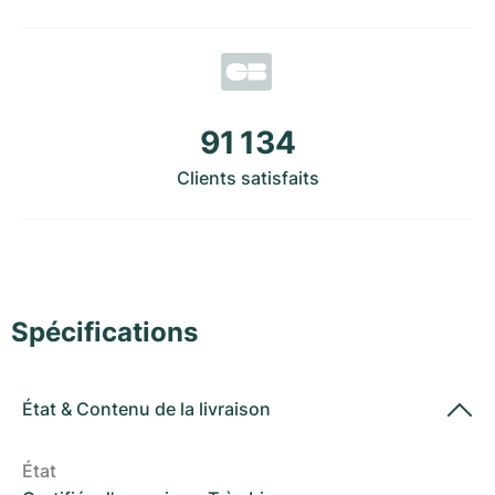
Montres pour femmes
Montres pour femmes
91 134
Clients satisfaits
Spécifications
État
&
Contenu de la livraison
État