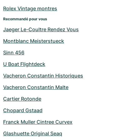
Montres pour femmes
Montres pour femmes
Rolex Vintage montres
Recommandé pour vous
Jaeger Le-Coultre Rendez Vous
Montblanc Meisterstueck
Sinn 456
U Boat Flightdeck
Vacheron Constantin Historiques
Vacheron Constantin Malte
Cartier Rotonde
Chopard Gstaad
Franck Muller Cintree Curvex
Glashuette Original Seaq