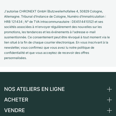
J'autorise CHRONEXT GmbH (Butzweilerhofallee 4, 50829 Cologne,
Allemagne. Tribunal d'Instance de Cologne, Numéro d'Immatriculation :
HRB 121434 ; N° de TVA intracommunautaire : DE451441052) et ses
sociétés associées à m'envoyer régulièrement des nouvelles sur les
promotions, les tendances et les événements à l'adresse e-mail
susmentionnée. Ce consentement peut être révoqué à tout moment via le
lien situé à la fin de chaque courrier électronique. En vous inscrivant à la
newsletter, vous confirmez que vous avez lu notre politique de
confidentialité et que vous acceptez de recevoir des offres
personnalisées.
NOS ATELIERS EN LIGNE
ACHETER
Allemagne
Pays-Bas
VENDRE
Toutes les montres de luxe
Autriche