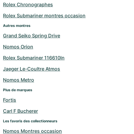
Rolex Chronographes
Milgauss
Montres pour femmes
Ronde
Professional
Formula 1
Portofino
Spirit of Big Bang
Rolex Submariner montres occasion
Oyster Perpetual
Rotonde
Bentley
Grand Carrera
Portugieser
King Power
Autres montres
Grand Seiko Spring Drive
Yacht-Master
Crash
Transocean
Montres d'occasion
Da Vinci
Montres d'occasion
Nomos Orion
Yacht-Master II
Pasha
Cockpit
Montres pour femmes
Aquatimer
Rolex Submariner 116610ln
Sea-Dweller
Tortue
Chronospace
Spitfire
Jaeger Le-Coultre Atmos
Sky-Dweller
Baignoire
Super Avenger
GST
Nomos Metro
Plus de marques
Submariner
Ballon Blanc
Galactic
Vintage
Fortis
Roadster
Montbrillant
Montres d'occasion
Carl F Bucherer
Montres d'occasion
Montres d'occasion
Les favoris des collectionneurs
Nomos Montres occasion