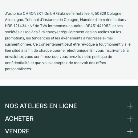
J'autorise CHRONEXT GmbH (Butzweilerhofallee 4, 50829 Cologne,
Allemagne. Tribunal d'Instance de Cologne, Numéro d'Immatriculation :
HRB 121434 ; N° de TVA intracommunautaire : DE451441052) et ses
sociétés associées à m'envoyer régulièrement des nouvelles sur les
promotions, les tendances et les événements à l'adresse e-mail
susmentionnée. Ce consentement peut être révoqué à tout moment via le
lien situé à la fin de chaque courrier électronique. En vous inscrivant à la
newsletter, vous confirmez que vous avez lu notre politique de
confidentialité et que vous acceptez de recevoir des offres
personnalisées.
NOS ATELIERS EN LIGNE
ACHETER
Allemagne
Pays-Bas
VENDRE
Toutes les montres de luxe
Autriche