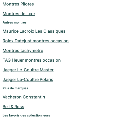
Montres Pilotes
Milgauss
Montres pour femmes
Ronde
Professional
Formula 1
Portofino
Spirit of Big Bang
Montres de luxe
Oyster Perpetual
Rotonde
Bentley
Grand Carrera
Portugieser
King Power
Autres montres
Maurice Lacroix Les Classiques
Yacht-Master
Crash
Transocean
Montres d'occasion
Da Vinci
Montres d'occasion
Rolex Datejust montres occasion
Yacht-Master II
Pasha
Cockpit
Montres pour femmes
Aquatimer
Montres tachymetre
Sea-Dweller
Tortue
Chronospace
Spitfire
TAG Heuer montres occasion
Sky-Dweller
Baignoire
Super Avenger
GST
Jaeger Le-Coultre Master
Jaeger Le-Coultre Polaris
Submariner
Ballon Blanc
Galactic
Vintage
Plus de marques
Roadster
Montbrillant
Montres d'occasion
Vacheron Constantin
Montres d'occasion
Montres d'occasion
Bell & Ross
Les favoris des collectionneurs